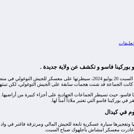
بوركينا فاسو و تكشف عن ولاية جديدة .
أعلنت جماعة نصرة الإسلام والمسلمين التابعة لتنظيم القاعدة، مساء السبت 20 يوليو
سم. كانت الجماعة قد شنت هجمات سابقة على الجيش التوغولي، لكن تبنته
اسو، حيث تسيطر الجماعات الجهادية على أجزاء كبيرة من أراضيها. وتقو
بوركينا فاسو التي تعتبر ملاذاً آمناً لها.
م في كيدال
 وتفجيرها سيارة عسكرية تابعة للجيش المالي ومرتزقة فاغنر في واد
لتي غادرت معسكر امشاش بأجلهوك صباح السبت.