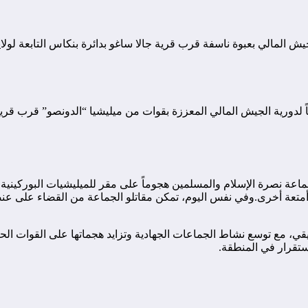
ن آلية للجيش المالي بعبوة ناسفة قرب قرية جالا ساغو بدائرة بنكاس التابعة 
مسلمين كميناً لدورية الجيش المالي المعززة بقوات من ميليشيا “الدونصو” 
ستيلاء على 6 بنادق كلاشنيكوف و11 دراجة نارية وأمتعة أخرى.وفي نفس اليوم، تمكن مقاتلو الجم
ي، مع توسع نشاط الجماعات الجهادية وتزايد هجماتها على القوات الحك
ستقرار في المنطقة.