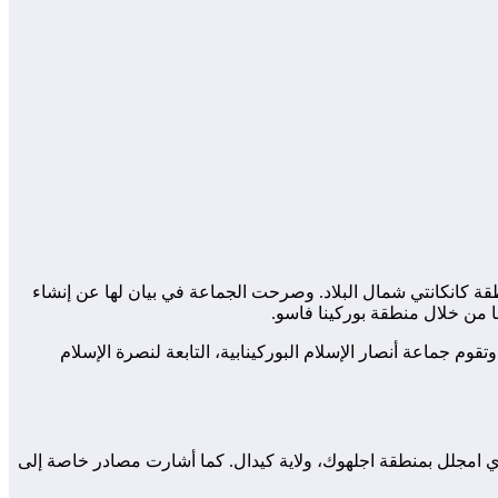
 2024، سيطرتها على معسكر للجيش التوغولي في منطقة كانكانتي شمال البلاد. وصرحت الجماعة في بيان لها عن إنشاء
ا من خلال منطقة بوركينا فاسو.
م جماعة أنصار الإسلام البوركينابية، التابعة لنصرة الإسلام
ي امجلل بمنطقة اجلهوك، ولاية كيدال. كما أشارت مصادر خاصة إلى