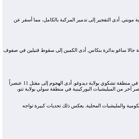
لولاية موبتي. أدى التفجير إلى تدمير المركبة بالكامل، مما أسفر عن
قرب قرية جالا ساغو بدائرة بنكاس. أدى الكمين إلى سقوط قتيلين في صفوف
و في يوم الثلاثاء 10 محرم 1446هـ الموافق لـ 16 يوليو 2024م، شنت جماعة نصرة الإسلام والمسلمين هجوماً على مقر للميليشيات البوركينية في منطقة تشكوي بولاية ديدوغو. أدى الهجوم إلى مقتل 11 عنصراً
اعة من القضاء على عنصر آخر من الميليشيات البوركينية في منطقة سولي بولاية تتو،
ومية والمليشيات المحلية. يعكس ذلك تحديات كبيرة تواجه