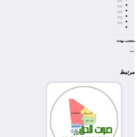
معجب بهذه:
جاري
التحميل…
مرتبط