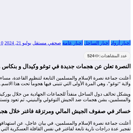
أخبار أزواد
أخبار الساحل
أخبار عامة
صحفي مستقل
يوليو 21, 2024
0 تعليقات
عدد المشاهدات:
524
النصرة تعلن عن هجمات جديدة في توغو وكيدال و بنكاس و 
ولاية “توغو”، وهي المرة الأولى التي تتبنى فيها هجوماً تحت هذا الا
ويشكل تحالف دول الساحل منفذاً للجماعات الجهادية من خلال بوركينا ف
والمسلمين، بشن هجمات ضد الجيش التوغولي والبنيني، ثم تعود وتستقر في 
خسائر في صفوف الجيش المالي ومرتزقة فاغنر خلال هجو
أعلنت جماعة نصرة الإسلام والمسلمين، في بيان عاجل، عن استهدافها
تفجير عدة دراجات نارية تابعة لفاغنر في نفس القافلة العسكرية ا