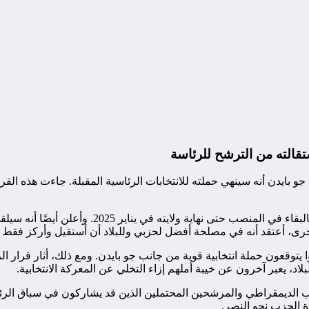
تقالته من الترشح للرئاسة
و بايدن أنه سينهي حملته للانتخابات الرئاسية المقبلة. جاءت هذه الق
في منشور على وسائل التواصل الاجتماعي، أعرب جو 
ى، أعتقد أنه في مصلحة أفضل لحزبي وللبلاد أن أستقيل وأركز فقط عل
نوا يتوقعون حملة انتخابية قوية من جانب جو بايدن. ومع ذلك، أثار قرار
، يعبر آخرون عن خيبة أملهم إزاء التخلي عن المعركة الانتخابية.
ب الديمقراطي والمرشحين المحتملين الذين قد يشاركون في سباق الرئ
ة الحزب نحو النصر.