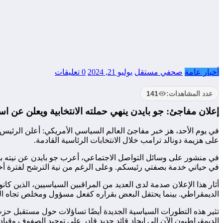
أخبار عامة
صحفي مستقل
يوليو 21, 2024
0 تعليقات
عدد المشاهدات:
141
إعلان مفاجئ: جو بايدن ينهي حملته الانتخابية ويعلن عن اس
في يوم الأحد، هز خبر مفاجئ العالم السياسي الأمريكي: أعلن الرئيس ج
على هزيمة دونالد ترامب خلال الانتخابات الرئاسية القادمة.
في حياتي خدمة بصفتي رئيسكم. وعلى الرغم من نية الترشح لفترة أخر
أثار هذا الإعلان صدمة لدى العديد من المراقبين السياسيين، الذين كا
الديمقراطي. بينما يحتفل البعض بقراره كفعل مسؤول ومخلص تجاه البلاد
تثير هذه التطورات السياسية الجديدة أيضًا تساؤلات حول مستقبل حز
الديمقراطيون الآن إلى إيجاد قائد جديد قادر على توحيد الصفوف وقياد