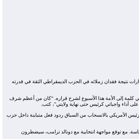
رارات نتيجة فقدان زملائه في الحزب الديمقراطي الثقة في قدرته
بايدن عن نيته بالبقاء في المنصب حتى نهاية ولايته في يناير 2025. وأعلن أيضًا أنه سيلقي كلمة إلى الأمة هذا الأسبوع لشرح قراره. “كان من أعظم شرف
ى أداء واجباتي كرئيس حتى نهاية ولايتي”، كتب.
 الرئيس الأمريكي بالانسحاب من السباق ردود فعل متباينة داخل حزب
اسة. مع توقع مواجهة انتخابية مع دونالد ترامب، سيضطرون