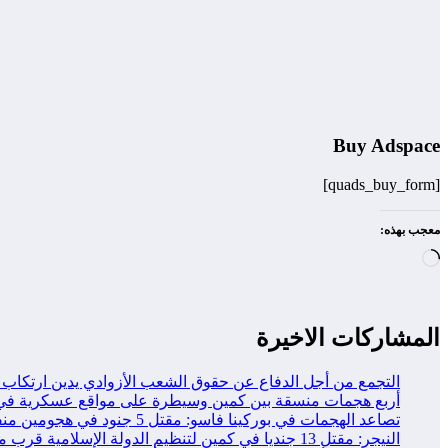
Buy Adspace
[quads_buy_form]
معجب بهذه:
جاري
التحميل…
المشاركات الاخيرة
التجمع من أجل الدفاع عن حقوق الشعب الأزوادي يدين ارتكاب 
أربع هجمات منسقة بين كمين وسيطرة على مواقع عسكرية في 
تصاعد الهجمات في بوركينا فاسو: مقتل 5 جنود في هجومين منفصلين
النيجر: مقتل 13 جنديا في كمين لتنظيم الدولة الإسلامية قرب مدينة طاوا