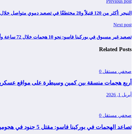
Previous post
النيجر |أكثر من 120 قتيلاً و28 مختطفًا في تصعيد دموي متواصل خلال أسبوع.
Next post
تصعيد غير مسبوق في بوركينا فاسو: نحو 10 هجمات خلال 72 ساعة وأكثر من 230 قتيلاً
Related Posts
صحفي مستقل
0
أربع هجمات منسقة بين كمين وسيطرة على مواقع عسكرية
أبريل 1, 2026
صحفي مستقل
0
تصاعد الهجمات في بوركينا فاسو: مقتل 5 جنود في هجومين منفصلين