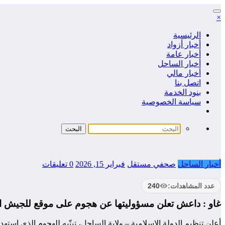
التجاوز
×
إلى
المحتوى
الرئيسية
أخبار أزواد
أخبار عامة
أخبار الساحل
أخبار مالي
اتصل بنا
بنود الخدمة
سياسة الخصوصية
أخبار الساحل
صحفي مستقل
فبراير 15, 2026
0 تعليقات
عدد المشاهدات:
240
غاو : داعش تعلن مسؤوليتها عن هجوم على موقع للجيش ا
أعلن تنظيم الدولة الإسلامية – ولاية الساحل، تبنّيه للهجوم الذي استه