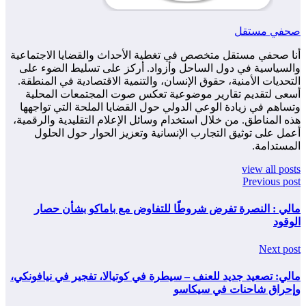
صحفي مستقل
أنا صحفي مستقل متخصص في تغطية الأحداث والقضايا الاجتماعية
والسياسية في دول الساحل وأزواد. أركز على تسليط الضوء على
التحديات الأمنية، حقوق الإنسان، والتنمية الاقتصادية في المنطقة.
أسعى لتقديم تقارير موضوعية تعكس صوت المجتمعات المحلية
وتساهم في زيادة الوعي الدولي حول القضايا الملحة التي تواجهها
هذه المناطق. من خلال استخدام وسائل الإعلام التقليدية والرقمية،
أعمل على توثيق التجارب الإنسانية وتعزيز الحوار حول الحلول
المستدامة.
view all posts
Previous post
مالي : النصرة تفرض شروطًا للتفاوض مع باماكو بشأن حصار
الوقود
Next post
مالي: تصعيد جديد للعنف – سيطرة في كوتيالا، تفجير في نيافونكي،
وإحراق شاحنات في سيكاسو