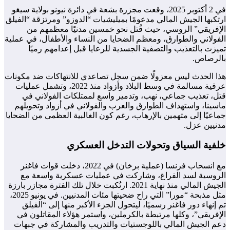
في 2 أكتوبر 2025، وقعت مجزرة بشعة في دائرة نيونو بولاية سيغو
ارتكبها الجيش المالي مدعومًا بميليشيات “الدوزو” ومرتزقة “الفيلق
الإفريقي” الروسي، حيث قُتل نحو خمسين مدنيًا معظمهم من
الفولاني والطوارق، ومعظم الضحايا من النساء والأطفال، في عملية
تميزت بالتعذيب والتصفية الجسدية للرعايا قبل إعدامهم رميًا
بالرصاص.
هذا الحدث ليس معزولًا ضمن سجل تصاعدي للانتهاكات ضد مكونات
عرقية مسالمة في وسط البلاد وأزواد منذ 2022، وتشمل عمليات
قتل، تعذيب جماعي، نهب، وتدمير واسع لممتلكات الفولاني في
ماسينا، واستهداف الطوارق والعرب والفولاني في أزواد وتحويلهم
جماعيًا إلى متهمين بالإرهاب، رغم كون الغالبية العظمى من الضحايا
مدنيين عزل.
خلفية السياق وتحولات التدخل العسكري
مع انسحاب فرنسا (عملية برخان) في 2022، دخلت قوات فاغنر
الروسية لسد الفراغ، وشاركت في عمليات عسكرية واسعة مع
الجيش المالي منذ نهاية 2021. ارتُكبت خلال تلك الفترة مجازر بارزة
مثل مذبحة “مورا” التي راح ضحيتها مئات المدنيين. في يونيو 2025،
تم إنهاء دور فاغنر رسميًا، ليتحول الجزء الأكبر منها إلى “الفيلق
الإفريقي”، وكلها مرتبطة بالكرملين، واستمر هؤلاء المقاتلون في
دعم الجيش المالي باللوجستيات والتدريب والمشاركة في جبهات