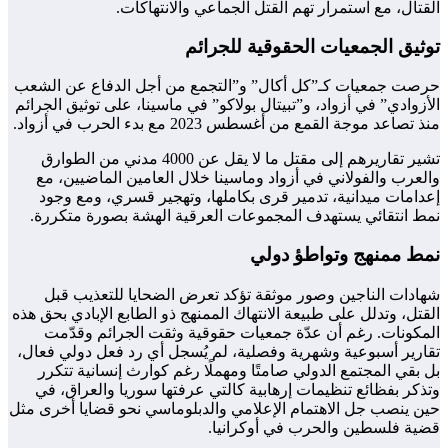
القتال، مع استمرار تهم القتل الجماعي والانتهاكات.
توثيق الجمعيات الحقوقية للجرائم
حرصت جمعيات كـ”كل أكال” و”التجمع من أجل الدفاع عن الشعب
الأزوادي” في أزواد، و”تبيتال بولاكو” في ماسينا، على توثيق الجرائم
منذ تصاعد موجة القمع من أغسطس 2023 مع بدء الحرب في أزواد.
تشير تقاريرهم إلى مقتل ما لا يقل عن 4000 مدني من الطوارق
والعرب والفولاني في أزواد وماسينا خلال العامين الماضيين، مع
إعدامات ميدانية، تدمير قرى بكاملها، وتهجير قسري، ومع وجود
نمط انتقائي يستهدف المجموعات العرقية الهشة بصورة متكررة.
نمط ممنهج وتواطؤ دولي
شهادات الناجين وصور موثقة تؤكد تعرض الضحايا للتعذيب قبل
القتل، وتدلل على طبيعة الانتهاك الممنهج ذو الطابع الإبادي بحق هذه
المكونات. رغم أن عدّة جمعيات حقوقية وثقت الجرائم وقدّمت
تقارير أسبوعية وشهرية وفصلية، لم يُسجل أي رد فعل دولي فعال،
بل بقي المجتمع الدولي صامتًا ومهملًا رغم كوارث إنسانية تتكرر
وتذكر بفظائع تنظيمات إرهابية كالتي عرفتها سوريا والعراق، في
حين ينصب جل الاهتمام الإعلامي والدبلوماسي نحو قضايا أخرى مثل
قضية فلسطين والحرب في أوكرانيا.