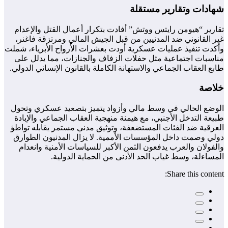
شهادات وتقارير مستقلة
تقارير “هيومن رايتس ووتش” أفادت بتكرار أعمال القتل والإعدام
غير القانوني ضد المدنيين من قبل الجيش المالي ومرتزقة فاغنر،
وأكدت تنفيذ عمليات عسكرية أودت بعشرات الأرواح الأبرياء، شملت
مناسبات اجتماعية مثل حفلات الزفاف والجنازات، مما يدلل على
طابع العقاب الجماعي والاستهانة الكاملة بالقانون الإنساني الدولي.
خلاصة
الوضع الحالي في وسط مالي وأزواد يتميز بتصعيد عسكري وتحول
طبيعة التدخل الأجنبي، مع هيمنة منهجية العقاب الجماعي والإبادة
العرقية ضد الفئات المستضعفة، وتوثيق مدني مستمر يقابله تواطؤ
دولي وصمت داخل المؤسسات الأممية. لا يزال المدنيون الطوارق
والفولان والعرب يدفعون الثمن الأكبر للسياسات الأمنية وانعدام
المساءلة، وسط غياب الحد الأدنى من الحماية الدولية.
Share this content: