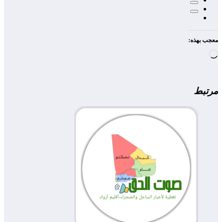
معجب بهذه:
جاري
التحميل…
مرتبط