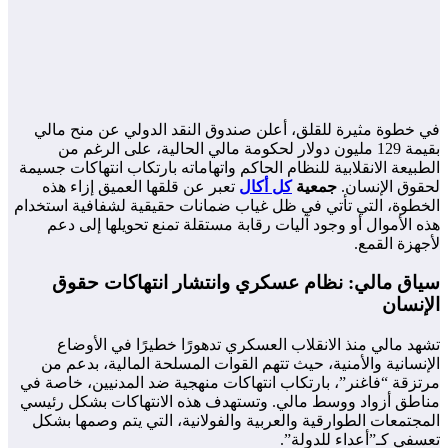
في خطوة مثيرة للقلق، أعلن صندوق النقد الدولي عن منح مالي
بقيمة 129 مليون دولار لحكومة مالي الحالية، على الرغم من
الطبيعة الانقلابية للنظام الحاكم واتهاماته بارتكاب انتهاكات جسيمة
لحقوق الإنسان.
جمعية
كل أكال
تعبر عن قلقها العميق إزاء هذه
الخطوة، التي تأتي في ظل غياب ضمانات حقيقية لشفافية استخدام
هذه الأموال أو وجود آليات رقابة مستقلة تمنع تحويلها إلى دعم
لأجهزة القمع.
سياق مالي: نظام عسكري وانتشار انتهاكات حقوق
الإنسان
تشهد مالي منذ الانقلاب العسكري تدهورًا خطيرًا في الأوضاع
الإنسانية والأمنية، حيث تتهم القوات المسلحة المالية، بدعم من
مرتزقة “فاغنر”، بارتكاب انتهاكات منهجية ضد المدنيين، خاصة في
مناطق أزواد ووسط مالي. وتستهدف هذه الانتهاكات بشكل رئيسي
المجتمعات الطوارقية والعربية والفولانية، التي يتم وصمها بشكل
تعسفي كـ”أعداء للدولة”.