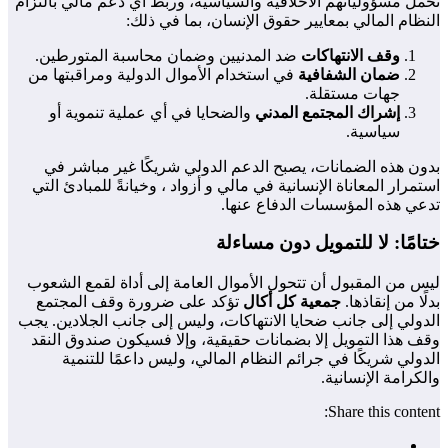
تحمل مسؤولياتهم الأخلاقية والسياسية، وربط أي دعم مالي بالتزام
النظام المالي بمعايير حقوق الإنسان، بما في ذلك:
وقف الانتهاكات
ضد المدنيين وضمان محاسبة المتورطين.
ضمان الشفافية
في استخدام الأموال الدولية ومراقبتها من
جهات مستقلة.
إشراك المجتمع المدني
والضحايا في أي عملية تنموية أو
سياسية.
بدون هذه الضمانات، يصبح الدعم الدولي شريكًا غير مباشر في
استمرار المعاناة الإنسانية في مالي و أزواد ، وخيانةً للمبادئ التي
تدعي هذه المؤسسات الدفاع عنها.
ختامًا: لا للتمويل دون مساءلة
ليس من المقبول أن تتحول الأموال العامة إلى أداة لقمع الشعوب
بدلًا من إنقاذها.
جمعية كل أكال
تؤكد على ضرورة وقف المجتمع
الدولي إلى جانب ضحايا الانتهاكات، وليس إلى جانب الجلادين. يجب
وقف هذا التمويل إلا بضمانات حقيقية، وإلا فسيكون صندوق النقد
الدولي شريكًا في جرائم النظام المالي، وليس داعمًا للتنمية
والكرامة الإنسانية.
Share this content: