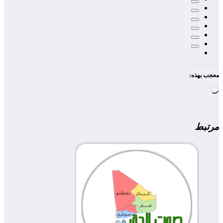
معجب بهذه:
جاري
التحميل…
مرتبط