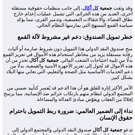
وقد وثقت
جمعية
كل أكال
، إلى جانب منظمات حقوقية مستقلة
أخرى، العديد من هذه الجرائم، التي تشمل عمليات إعدام خارج
نطاق القضاء، والاعتقالات التعسفية، وتدمير القرى، مما يؤكد
سياسة القمع الممنهج التي يمارسها النظام الحالي.
خطر تمويل الصندوق: دعم غير مشروط لآلة القمع
منح صندوق النقد الدولي هذا التمويل دون شروط صارمة أو آليات
رقابة مستقلة يزيد من مخاطر استخدام هذه الأموال في تعزيز القمع
بدلًا من تلبية احتياجات الشعب المالي.
جمعية كل أكال
تحذر من أن
هذه الأموال قد تُحول إلى تعزيز الأجهزة الأمنية والقمعية، بدلًا من
دعم الخدمات الأساسية مثل الصحة والتعليم، التي تعاني منها البلاد
بشكل كبير.
الأمر الأكثر إثارة للقلق هو أن هذا الدعم قد يُفسر كتأييد ضمني من
المجتمع الدولي لنظام متهم بارتكاب جرائم ضد الإنسانية، مما يرسخ
إفلاتًا من العقاب ويقوّض مبادئ العدالة والمساءلة.
نداء إلى الضمير العالمي: ضرورة ربط التمويل باحترام
حقوق الإنسان
تدعو
جمعية كل أكال
صندوق النقد الدولي والمجتمع الدولي إلى