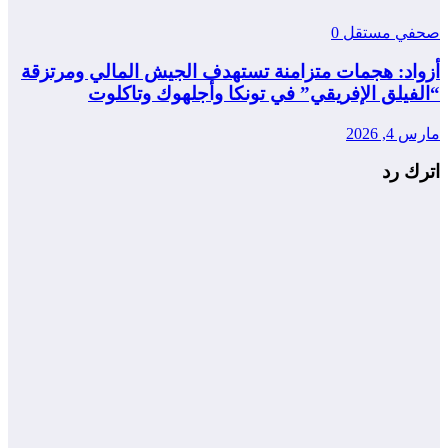
صحفي مستقل
0
أزواد: هجمات متزامنة تستهدف الجيش المالي ومرتزقة
“الفيلق الإفريقي” في تونكا وأجلهوك وتاكلوت
مارس 4, 2026
اترك رد