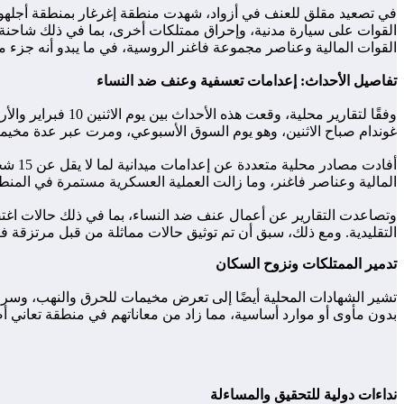
القوات المالية وعناصر مجموعة فاغنر الروسية، في ما يبدو أنه جزء
تفاصيل الأحداث: إعدامات تعسفية وعنف ضد النساء
غوندام صباح الاثنين، وهو يوم السوق الأسبوعي، ومرت عبر عدة مخيمات بد
أفادت
المالية وعناصر فاغنر، وما زالت العملية العسكرية مستمرة في المنط
وتصاعدت التقارير عن أعمال عنف ضد النساء، بما في ذلك حالات اغتص
التقليدية. ومع ذلك، سبق أن تم توثيق حالات مماثلة من قبل مرتزقة فاغنر في مناطق أخرى بمالي
تدمير الممتلكات ونزوح السكان
تشير الشهادات المحلية أيضًا إلى تعرض مخيمات للحرق والنهب، وسرقة 
بدون مأوى أو موارد أساسية، مما زاد من معاناتهم في منطقة تعاني أصلا
نداءات دولية للتحقيق والمساءلة