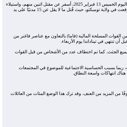
في تصعيد مقلق للعنف في أزواد، شهدت منطقة إغرغار بمنطقة أجلهوك في ولاية كيدال هجومًا شنته دورية للجيش المالي على مدنيين عزل اليوم الخميس 13 فبراير 2025، أسفر عن مقتل اثنين منهم، واستيلاء
القوات على سيارة مدنية، وإحراق ممتلكات أخرى، بما في ذلك شاحنة مدنية. هذا الهجوم يأتي في أعقاب سلسلة من الهجمات المماثلة التي وقعت في ولاية تومبكتو، حيث قُتل ما لا يقل عن 15 مدنيًا على يد
، التابعة لإقليم تمبكتو. انطلقت دورية من القوات المسلحة المالية (فاما) بالتعاون مع عناصر فاغنر من
أن تنتهي في تيناداندا يوم الأربعاء.
أعلى، حيث لم يتم العثور على جميع الجثث. كما تم اختطاف عدد من الأشخاص من قبل القوات
ت، ربما بسبب الحساسية الاجتماعية للموضوع في المجتمعات
ًا من المزيد من العنف. وقد ترك هذا الوضع المئات من العائلات