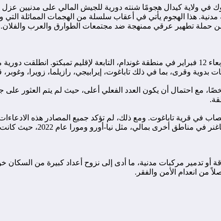
 من حملة تطهير عرقي ممنهجة ضد مجتمعات الطوارق والعرب والفلان.
وفقًا لتقارير محلية، وقعت هذه الأحداث بين يوم الاثنين 10 فبراير والأربعاء 12 فبراير في منطقة غوندام
وية وقرى، بما في ذلك تاباغوت، إيرابيجي، رازيلما، زويرا، وغوبر، قبل 
 مصادر محلية متعددة عن إعدامات ميدانية لما لا يقل عن 15 شخصًا، مع احتمال أن يكون العدد الفعلي 
قة.
اب في قرية تاباغوت. ومع ذلك، لم تؤكد جميع المصادر هذه الادعاءا
، مثل نيا-أورو ومورا عام 2022، حيث كانت هناك انتهاكات واسعة النطاق.
أو تدمير مركبات مدنية، ما أدى إلى نزوح أعداد كبيرة من السكان خوف
ً من انعدام الأمن والفقر.