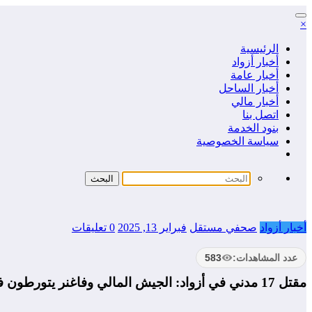
التجاوز
×
إلى
المحتوى
الرئيسية
أخبار أزواد
أخبار عامة
أخبار الساحل
أخبار مالي
اتصل بنا
بنود الخدمة
سياسة الخصوصية
أخبار أزواد
صحفي مستقل
فبراير 13, 2025
0 تعليقات
عدد المشاهدات:
583
مقتل 17 مدني في أزواد: الجيش المالي وفاغنر يتورطون في انتهاكات مروعة ضد المدنيين