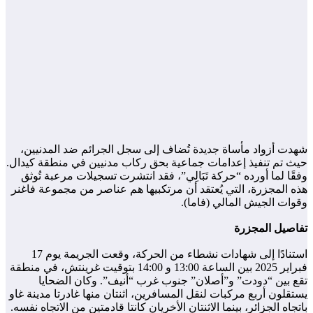
شهدت أزواد مأساة جديدة تُضاف إلى سجل الجرائم ضد المدنيين،
حيث تم تنفيذ إعدامات جماعية بحق ركاب مدنيين في منطقة كيدال.
وفقًا لما أورده “حركة تَبَالِي”، فقد انتشرت تسجيلات مرعبة تُوثق
هذه المجزرة، التي يُعتقد أن مرتكبيها هم عناصر من مجموعة فاغنر
وقوات الجيش المالي (فاما).
تفاصيل المجزرة
استنادًا إلى شهادات نشطاء من الحركة، وقعت الجريمة يوم 17
فبراير 2025 بين الساعة 13:00 و 14:00 بتوقيت غرينتش، في منطقة
تقع بين “دودت” و”أصلان” جنوب غرب “أنيف”. وكان الضحايا
يستقلون أربع مركبات لنقل المسافرين، اثنتان منها غادرتا مدينة غاو
باتجاه الجزائر، بينما الاثنتان الأخريان كانتا قادمتين من الاتجاه نفسه.