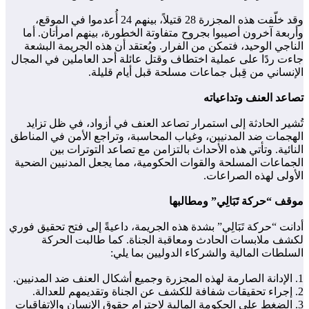
وقد خلّفت هذه المجزرة 28 قتيلاً، بينهم 24 أُعدموا في الموقع،
وأربعة آخرون أصيبوا بجروح متفاوتة الخطورة، بينهم امرأتان. أما
الناجي الوحيد، فتمكن من الفرار. ويُعتقد أن هذه الجريمة البشعة
جاءت ردًا على عملية اختطاف وقتل عائلة أحد العاملين في المجال
الإنساني من قِبل جماعات مسلحة قبل أيام قليلة.
تصاعد العنف وتداعياته
تُشير الحادثة إلى استمرار تصاعد العنف في أزواد، في ظل تزايد
الهجمات ضد المدنيين، وغياب المحاسبة، وتراجع الأمن في المناطق
النائية. وتأتي هذه الأحداث بالتزامن مع تصاعد التوترات بين
الجماعات المسلحة والقوات الحكومية، مما يجعل المدنيين الضحية
الأولى لهذه الصراعات.
موقف “حركة تَبَالِي” ومطالبها
أدانت “حركة تَبَالِي” بشدة هذه الجريمة، داعيةً إلى فتح تحقيق فوري
لكشف ملابسات الحادث ومعاقبة الجناة. كما طالبت الحركة
السلطات المالية والشركاء الدوليين بما يلي:
1. الإدانة الصارمة لهذه المجزرة وجميع أشكال العنف ضد المدنيين.
2. إجراء تحقيقات شفافة للكشف عن الجناة وتقديمهم للعدالة.
3. الضغط على الحكومة المالية لاحترام حقوق الإنسان والاتفاقيات