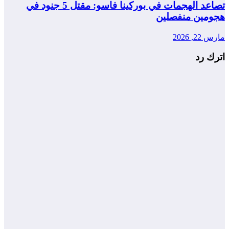
تصاعد الهجمات في بوركينا فاسو: مقتل 5 جنود في
هجومين منفصلين
مارس 22, 2026
اترك رد