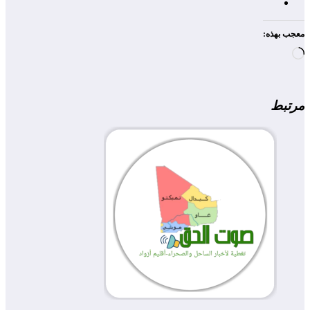
معجب بهذه:
جاري
التحميل…
مرتبط