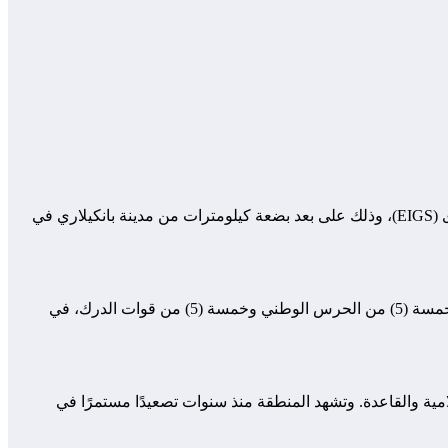
بانكيلاري، 3 فبراير 2025 – لقي عشرة من أفراد القوات الأمنية النيجيرية مصرعهم في كمين نفذه تنظيم الدولة الإسلامية في الصحراء الكبرى (EIGS)، وذلك على بعد بضعة كيلومترات من مدينة بانكيلاري في
وفقًا لمصادر محلية، استهدف الهجوم دورية أمنية مشتركة كانت تضم عناصر من الدرك الوطني والحرس الوطني. وأسفر الهجوم عن مقتل خمسة (5) من الحرس الوطني وخمسة (5) من قوات الدرك، في
مية والقاعدة. وتشهد المنطقة منذ سنوات تصعيدًا مستمرًا في