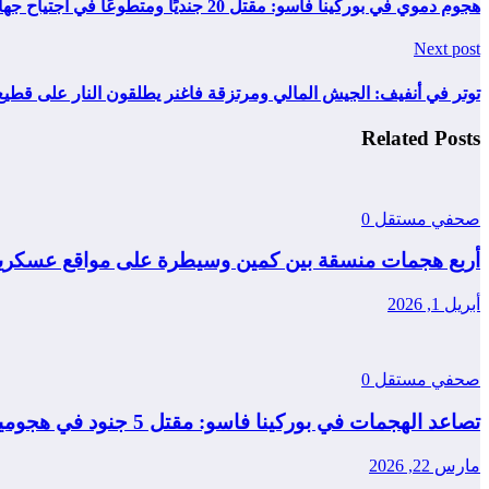
هجوم دموي في بوركينا فاسو: مقتل 20 جنديًا ومتطوعًا في اجتياح جهاديين لمدينة جيبو<br><br>
Next post
توتر في أنفيف: الجيش المالي ومرتزقة فاغنر يطلقون النار على قطيع 
Related Posts
صحفي مستقل
0
أربع هجمات منسقة بين كمين وسيطرة على مواقع عسكرية
أبريل 1, 2026
صحفي مستقل
0
تصاعد الهجمات في بوركينا فاسو: مقتل 5 جنود في هجومين منفصلين
مارس 22, 2026