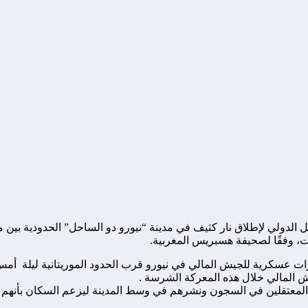
لدولي لإطلاق نار كثيف في مدينة “نيورو دو الساحل” الحدودية بين مالي
نات، وفقًا لصحيفة هسبريس المغربية.
ية للجيش المالي في نيورو قرب الحدود الموريتانية ليلة أمس الاثنين 6 ين
لمعتقلين في السجون ونشرهم في وسط المدينة ليزعم السكان بأنهم ” ا