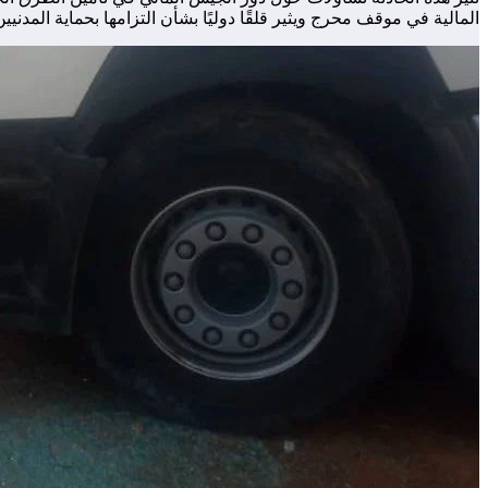
المالية في موقف محرج ويثير قلقًا دوليًا بشأن التزامها بحماية المدنيي