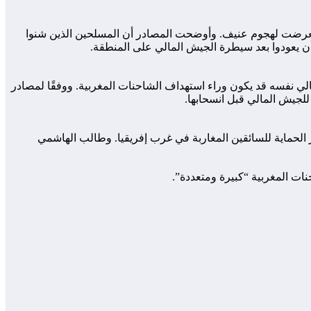
تحاول عبور الحدود نحو موريتانيا عندما تعرضت لهجوم عنيف. وأوضحت المصادر أن المسلحين الذين شنوا
أن يعودوا بعد سيطرة الجيش المالي على المنطقة.
مالي نفسه قد يكون وراء استهداف الشاحنات المغربية. ووفقًا لمصادر
لجيش المالي قبل انسحابها.
ر الحماية للسائقين المغاربة في غرب إفريقيا. وطالب الهاشمي
نات المغربية “كبيرة ومتعددة”.