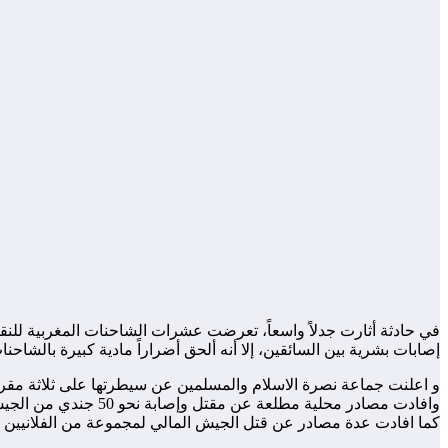
في حادثة أثارت جدلاً واسعاً، تعرضت عشرات الشاحنات المغربية للنقل ا
إصابات بشرية بين السائقين، إلا أنه ألحق أضراراً مادية كبيرة بالشاح
و اعلنت جماعة نصرة الاسلام والمسلمين عن سيطرتها على ثلاثة مقرات عسكر
وافادت مصادر محلية مطلعة عن مقتل وإصابة نحو 50 جندي من الجيش المالي خلال هذه المعركة الشرسة .
كما افادت عدة مصادر عن قتل الجيش المالي لمجموعة من الفلانيين ا