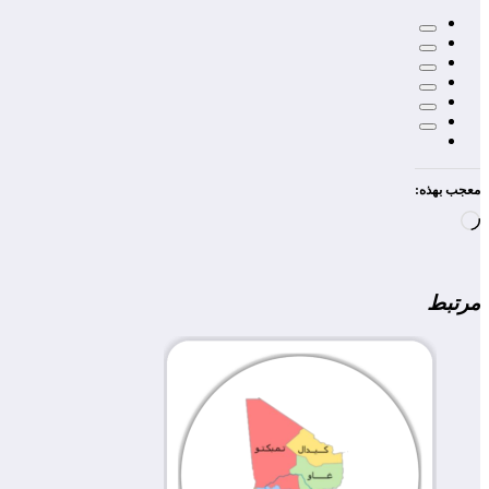
معجب بهذه:
جاري
التحميل…
مرتبط