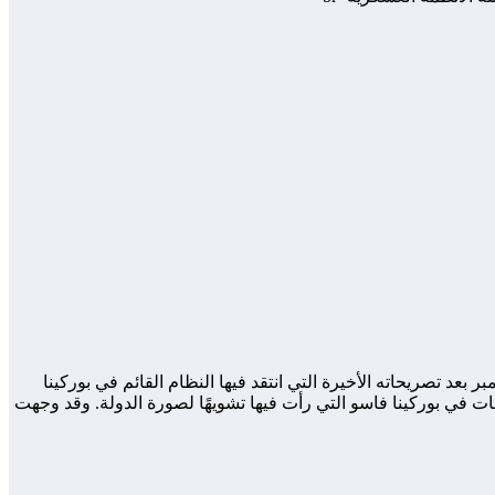
 العسكري المالي، في خطوة تعكس القيود المفروضة على حرية التعبير، الناشط السياسي البارز عيسى كاو انجيم يوم 13 نوفمبر بعد تصريحاته الأخيرة التي انتقد فيها النظام القائم في بوركينا
ت في بوركينا فاسو التي رأت فيها تشويهًا لصورة الدولة. وقد وجهت