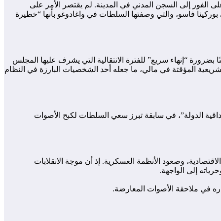
ى الفور إلى السجن المدني في المدينة. لم يقتصر الأمر على
بوركينا فاسو، والتي وصفتها السلطات في واغادوغو بأنها “خطيرة
بضرورة “إنهاء سريع” للفترة الانتقالية التي يشرف عليها المجلس
شريعية المؤقتة في مالي، ما جعله أحد الشخصيات البارزة في النظام
آرائه؛ ففي ديسمبر 2021، حُكم عليه بالسجن لمدة 6 أشهر بتهمة “الإضرار بمصداقية الدولة”، في سابقة تبرز سعي السلطات لكبح الأصوات
تصادية، وصعود الأنظمة العسكرية. إذ أن موجة الانقلابات
ياته إلى الواجهة.
ره في ملاحقة الأصوات المعارضة.