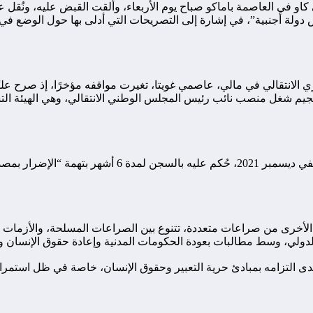
 في العاصمة باماكو صباح يوم الأربعاء، وألقت القبض عليه، ونُقل عل
دولة أجنبية”، في إشارة إلى التصريحات التي أدلى بها حول الوضع في 
انتقالي في مالي، عاصمي غويتا، تغيرت مواقفه مؤخرًا، إذ صرح علنًا 
 انجيم شغل منصب نائب رئيس المجلس الوطني الانتقالي، وهي الهيئة الت
ليست هذه المرة الأولى التي يتعرض فيها انجيم للسجن بسبب 
أخرى من صراعات متعددة، تتنوع بين الصراعات المسلحة، والأزمات الاق
لدولي، وسط مطالبات بعودة الحكومات المدنية وإعادة حقوق الإنسان وحر
دى التزامه بمبادئ حرية التعبير وحقوق الإنسان، خاصة في ظل استمرا