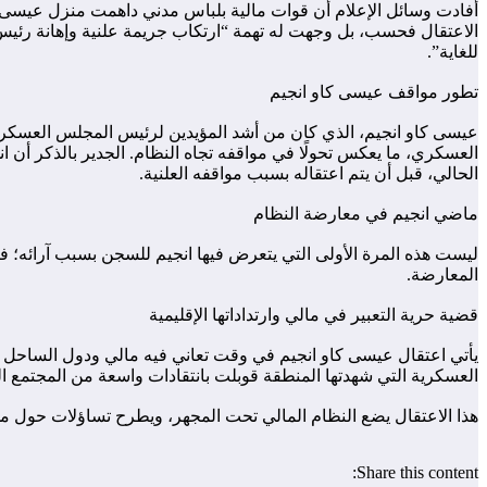
أفادت وسائل الإعلام أن قوات مالية بلباس مدني داهمت منزل عيسى كاو
الاعتقال فحسب، بل وجهت له تهمة “ارتكاب جريمة علنية وإهانة رئيس 
للغاية”.
تطور مواقف عيسى كاو انجيم
عيسى كاو انجيم، الذي كان من أشد المؤيدين لرئيس المجلس العسكري ال
العسكري، ما يعكس تحولًا في مواقفه تجاه النظام. الجدير بالذكر أن
الحالي، قبل أن يتم اعتقاله بسبب مواقفه العلنية.
ماضي انجيم في معارضة النظام
المعارضة.
قضية حرية التعبير في مالي وارتداداتها الإقليمية
يأتي اعتقال عيسى كاو انجيم في وقت تعاني فيه مالي ودول الساحل ال
العسكرية التي شهدتها المنطقة قوبلت بانتقادات واسعة من المجتمع ا
هذا الاعتقال يضع النظام المالي تحت المجهر، ويطرح تساؤلات حول م
Share this content: