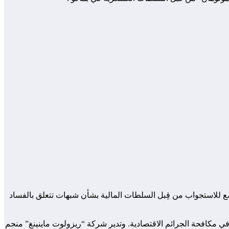
 اعتقاله مؤخرًا في مالي، غرب إفريقيا، حيث يخضع للاستجواب من قِبل السلطات المالية بشأن شبهات تتعلق بالفساد
في مكافحة الجرائم الاقتصادية. وتدير شركة “ريزولوت ماينينغ” منجم