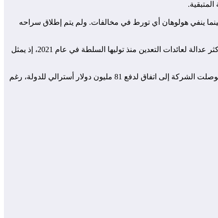
نما ينفي هولوهان أي تورط في مخالفات. ولم يتم إطلاق سراحه
يأتي هذا الاعتقال في وقت تسعى فيه السلطات العسكرية في مالي إلى تعزيز سيطرتها على قطاع التعدين المربح. وتعهدت الحكومة بتوزيع أكثر عدالة لعائدات التعدين منذ توليها السلطة في عام 2021، إذ يمثل
في سياق متصل، سبق أن احتجزت السلطات أربعة موظفين من شركة “باريك جولد” الكندية قبل أن يتم الإفراج عنهم بعد أيام، وذلك بعد أن توصلت الشركة إلى اتفاق لدفع 81 مليون دولار أسترالي للدولة، رغم