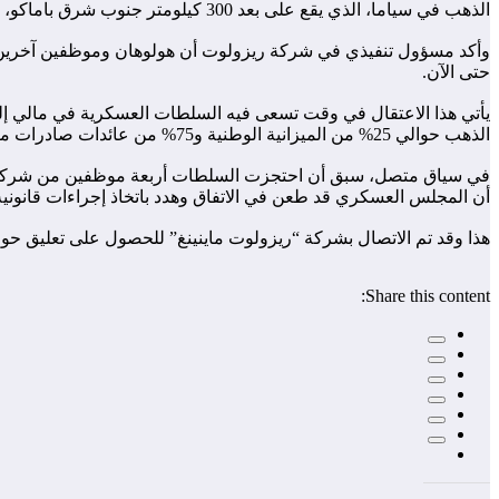
الذهب في سياما، الذي يقع على بعد 300 كيلومتر جنوب شرق باماكو، حيث تملك الشركة 80% من المشروع، بينما تمتلك الدولة المالية الحصة المتبقية.
وأكد مسؤول تنفيذي في شركة ريزولوت أن هولوهان وموظفين آخرين مح
حتى الآن.
الذهب حوالي 25% من الميزانية الوطنية و75% من عائدات صادرات مالي.
أن المجلس العسكري قد طعن في الاتفاق وهدد باتخاذ إجراءات قانونية
هذا وقد تم الاتصال بشركة “ريزولوت ماينينغ” للحصول على تعليق حول ال
Share this content: