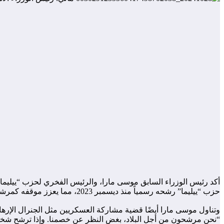
حزب “ييليما” رشحه رسمياً منذ ديسمبر 2023، مما يعزز موقفه كمرشح رئاسي محتمل. وقال: “أنا مرشح لانتخابات لا أعرف حتى الآن موعدها، لكنني مرشح لأن حزب ييليما رشحني”.
وتناول موسى مارا أيضًا قضية مشاركة العسكريين مثل الجنرال الإرهاب
“نحن مرشحون من أجل البلاد، بغض النظر عن خصمنا. وإذا ترشح شخص ت