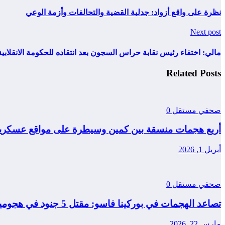
نظرة على واقع أزواد: جدلية القضية والتحالفات وأزمة الوعي
Next post
مالي: اختفاء رئيس نقابة حراس السجون بعد انتقاده للحكومة الانقلابية. <
Related Posts
صحفي مستقل
0
أربع هجمات منسقة بين كمين وسيطرة على مواقع عسكرية
أبريل 1, 2026
صحفي مستقل
0
تصاعد الهجمات في بوركينا فاسو: مقتل 5 جنود في هجومين منفصلين
مارس 22, 2026