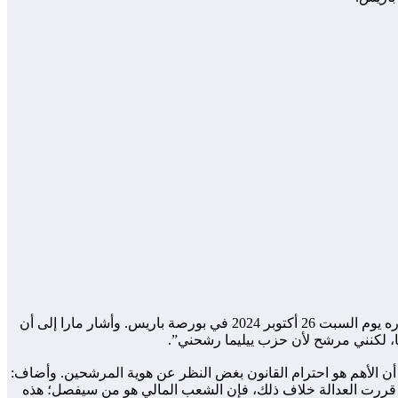
أكد رئيس الوزراء السابق موسى مارا، والرئيس الفخري لحزب “ييليما”، عزمه على الترشح للانتخابات الرئاسية المالية، خلال اجتماع مع أنصاره يوم السبت 26 أكتوبر 2024 في بورصة باريس. وأشار مارا إلى أن
د أن الأهم هو احترام القانون بغض النظر عن هوية المرشحين. وأضاف:
ا قررت العدالة خلاف ذلك، فإن الشعب المالي هو من سيفصل؛ هذه