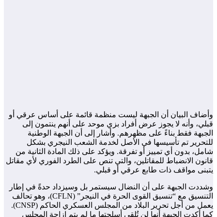
وأضاف البيان أن الجبهة ليست منظمة قائمة على أساس عرقي أو
قبلي، وأنه لا يجوز عرض أفراد بزي موحد على أنهم ينتمون إلى
الجبهة فقط بناءً على مظهرهم. وأشار إلى أن الجبهة الوطنية
للتحرير تم تأسيسها في الأصل لخدمة الشعب النيجري بشكل
شامل، بدون أي تمييز أو تفرقة. ويؤكد على ذلك المادة الثانية من
قانون الانضباط للمقاتلين، والتي تنص على الطرد الفوري لأي مقاتل
يتبنى مواقف ذات طابع عرقي أو قبلي.
وشددت الجبهة على أن النضال سيستمر بل وسيزداد حدةً في إطار
التنسيق مع “تنسيق القوى الحرة في النيجر” (CFLN)، وهو تحالف
يعمل من أجل تحرير البلاد من المجلس العسكري الحاكم (CNSP).
كما أكدت الجبهة أنها لن تُلقي أسلحتها ما لم يتم إزاحة المجلس