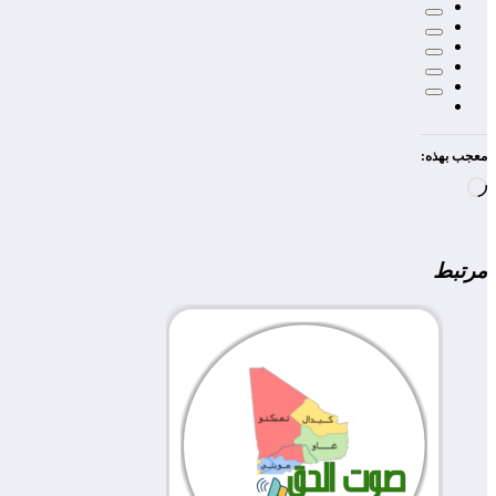
معجب بهذه:
جاري
التحميل…
مرتبط