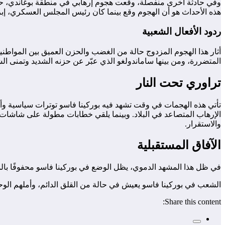
وفي حادثة أخرى منفصلة، وقعت هجوم إرهابي في منطقة بوغاندي، حيث 
هذه الأحداث هو أن الهجوم وقع بينما كان رئيس المجلس العسكري، إبرا
ردود الأفعال الشعبية
أثار هذا الهجوم المزدوج حالة من الغضب والحزن العميق بين المواطن
المتضررة، ومن بينها ساماندولغو الذي عبّر عن حزنه الشديد وتمنى الش
تراوري تحت النار
تأتي هذه الهجمات في وقت تشهد فيه بوركينا فاسو توترات سياسية وأم
الإرهاب المتصاعد في البلاد. وبينما يلقي خطابات مطولة على شاشات ال
والاستقرار.
الآفاق المستقبلية
في ظل هذا المشهد الدموي، يظل الوضع في بوركينا فاسو محفوفًا بالمخ
الشعب في بوركينا فاسو يعيش في حالة من القلق الدائم، وأملهم الوحي
Share this content: