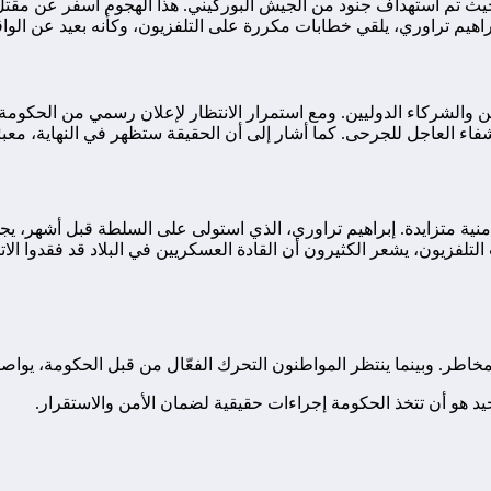
تم استهداف جنود من الجيش البوركيني. هذا الهجوم أسفر عن مقتل حوا
هيم تراوري، يلقي خطابات مكررة على التلفزيون، وكأنه بعيد عن الواقع
ين والشركاء الدوليين. ومع استمرار الانتظار لإعلان رسمي من الحكو
فاء العاجل للجرحى. كما أشار إلى أن الحقيقة ستظهر في النهاية، معبرً
نية متزايدة. إبراهيم تراوري، الذي استولى على السلطة قبل أشهر، يج
تلفزيون، يشعر الكثيرون أن القادة العسكريين في البلاد قد فقدوا الا
اطر. وبينما ينتظر المواطنون التحرك الفعّال من قبل الحكومة، يواصل 
د هو أن تتخذ الحكومة إجراءات حقيقية لضمان الأمن والاستقرار.