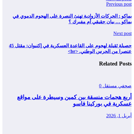
Previous post
بماكو : الحركات الأزوادية تهنئ النصرة على الهجوم الدموي في
بماكو … بيان حقيقي أم مفبرك ؟
Next post
حصيلة ثقيلة لهجوم على القاعدة العسكرية في إكنيوان: مقتل 45
عنصرا من الحرس الوطني. <br>
Related Posts
صحفي مستقل
0
أربع هجمات منسقة بين كمين وسيطرة على مواقع
عسكرية في بوركينا فاسو
أبريل 1, 2026