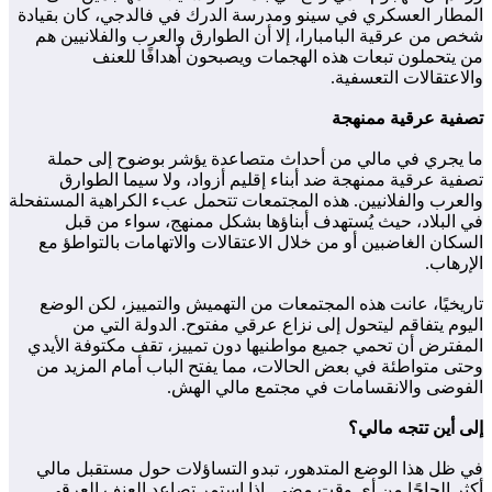
المطار العسكري في سينو ومدرسة الدرك في فالدجي، كان بقيادة
شخص من عرقية البامبارا، إلا أن الطوارق والعرب والفلانيين هم
من يتحملون تبعات هذه الهجمات ويصبحون أهدافًا للعنف
والاعتقالات التعسفية.
تصفية عرقية ممنهجة
ما يجري في مالي من أحداث متصاعدة يؤشر بوضوح إلى حملة
تصفية عرقية ممنهجة ضد أبناء إقليم أزواد، ولا سيما الطوارق
والعرب والفلانيين. هذه المجتمعات تتحمل عبء الكراهية المستفحلة
في البلاد، حيث يُستهدف أبناؤها بشكل ممنهج، سواء من قبل
السكان الغاضبين أو من خلال الاعتقالات والاتهامات بالتواطؤ مع
الإرهاب.
تاريخيًا، عانت هذه المجتمعات من التهميش والتمييز، لكن الوضع
اليوم يتفاقم ليتحول إلى نزاع عرقي مفتوح. الدولة التي من
المفترض أن تحمي جميع مواطنيها دون تمييز، تقف مكتوفة الأيدي
وحتى متواطئة في بعض الحالات، مما يفتح الباب أمام المزيد من
الفوضى والانقسامات في مجتمع مالي الهش.
إلى أين تتجه مالي؟
في ظل هذا الوضع المتدهور، تبدو التساؤلات حول مستقبل مالي
أكثر إلحاحًا من أي وقت مضى. إذا استمر تصاعد العنف العرقي