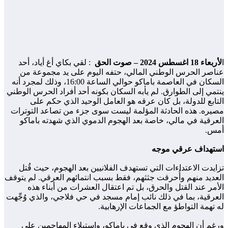
ا
لأربعاء 18 اغسطس 2024 – صوت الحق
: لقي بكاي أغ أياد، أحد
عناصر الحرس الوطني المالي، حتفه اليوم على يد مجموعة من
السكان في العاصمة باماكو حوالي الساعة 16:00، وذلك لمجرد أنه
ينتمي إلى الطوارق. لم يأبه السكان بكونه أحد أفراد الحرس الوطني
التابع للدولة، بل كان عرقه هو العامل الوحيد الذي حكم على
مصيره. هذه الحادثة المؤلمة ليست سوى جزء من تصاعد التوترات
العرقية في مالي، خاصة بعد الهجوم الدموي الذي شهدته باماكو
أمس.
استهداف عرقي موجه
تزايدت الاعتداءات التي تستهدف الفلانيين بعد الهجوم، حيث قُتل
العديد منهم وأُحرقت جثثهم، فقط بسبب انتمائهم العرقي. لم يتوقف
الأمر عند القتل والحرق، بل تم اعتقال العشرات من أبناء هذه
العرقية، بما في ذلك نائب إمام مسجد في حي فلاجي، والذي وُجِّهت
له تهمة التواطؤ مع الجماعات الإرهابية.
ورغم أن الهجوم الذي وقع في باماكو، واستيلاء المهاجمين على