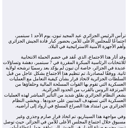
ترأس الرئيس الجزائري عبد المجيد تبون، يوم الأحد 1 سبتمبر،
اجتماعًا للمجلس الأعلى للأمن بحضور كبار قادة الجيش الجزائري
وأهم الأجهزة الأمنية الاستراتيجية في البلاد.
وقد أثار هذا الاجتماع، الذي عُقد في خضم الحملة الانتخابية
للانتخابات الرئاسية المبكرة المقررة في 7 سبتمبر، دهشة وتساؤلات
عديدة في الجزائر، خاصة أن تبون لم يؤكد بعد رسميًا ترشحه لولاية
ثانية. ووفقًا لمصادرنا، تم تنظيم هذا الاجتماع بشكل عاجل من قبل
السلطات الجزائرية لاتخاذ قرار بشأن كيفية التعامل مع العمليات
العسكرية التي تقوم بها القوات المسلحة المالية وحلفاؤها من
المرتزقة الروس بالقرب من الحدود الجزائرية.
يشعر النظام الجزائري بقلق شديد من التأثير المباشر لهذه العمليات
العسكرية التي تستهدف المدنيين على حدودها . ويخشى النظام
الجزائري من امتداد هذا الصراع المسلح في أزواد إلى أراضيه.
وفي مواجهة هذا السيناريو، تم اتخاذ قرار صارم وجذري وغير
مسبوق خلال اجتماع المجلس الأعلى للأمن في الجزائر. حيث توصل
تبون وجميع صناع القرار في الجيش إلى توافق حول إعطاء أوامر