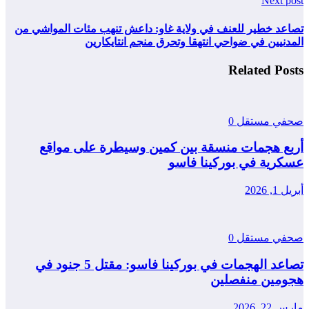
Next post
تصاعد خطير للعنف في ولاية غاو: داعش تنهب مئات المواشي من
المدنيين في ضواحي انتهقا وتحرق منجم انتايكارين
Related Posts
صحفي مستقل
0
أربع هجمات منسقة بين كمين وسيطرة على مواقع
عسكرية في بوركينا فاسو
أبريل 1, 2026
صحفي مستقل
0
تصاعد الهجمات في بوركينا فاسو: مقتل 5 جنود في
هجومين منفصلين
مارس 22, 2026