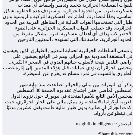
للقوات المسلحة الجزائرية بتحييد وتدمير وإسقاط أي معدات
عسكرية تقترب من الحدود الجزائرية. وتستهدف هذه الخطوة بشكل
أساسي، وفقًا لمصادرنا، الطائرات العسكرية التركية والروسية بدون
طيار التي تستخدمها القوات المالية في المناطق القريبة من الحدود
الجزائرية. وقد حصلت القوات العسكرية الجزائرية على الضوء
الأخضر لاستهداف أي أهداف عسكرية تقترب بشكل مفرط من
الحدود الجزائرية، خاصة تلك التي تستهدف المدنيين النازحين .
و تسعى السلطات الجزائرية لحماية المدنيين الطوارق الذين يعيشون
في المنطقة الحدودية مع الجزائر، وهم في الواقع يعيشون على
أراضي البلدين نتيجة لأسلوب حياتهم البدوي في الصحراء الكبرى.
وتخشى الجزائر أن تؤدي عمليات قتل هؤلاء المدنيين إلى إثارة غضب
الطوارق والتسبب في تمرد مسلح قد يخرج عن السيطرة.
يذكر أن التوترات بين مالي والجزائر تصاعدت منذ نهاية شهر
أغسطس الماضي. ففي اجتماع عقد يوم الجمعة 30 أغسطس
بمجلس الأمن التابع للأمم المتحدة في نيويورك حول تزويد الدول
الغربية أوكرانيا بالأسلحة، رد ممثل مالي على الجار الجزائري، حيث
اكدت الجزائر ان طائرة بدون طيار مالية قامت بقتل عشرين مدنيًا
في تينظواتين بأزواد.
المصدر : maghrib intelligence
Share this content: