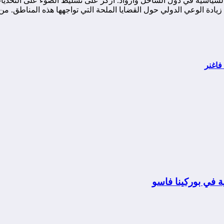
ياسية في دول الساحل وأزواد. أركز على تسليط الضوء على التحديات ا
ة الوعي الدولي حول القضايا الملحة التي تواجهها هذه المناطق. من خ
فاغنر
 في بوركينا فاسو