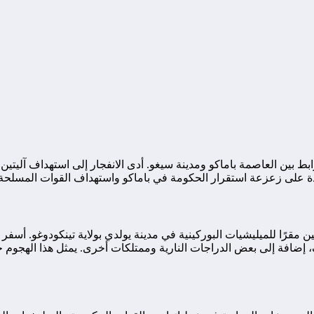
 بين العاصمة باماكو ومدينة سيغو. أدى الانفجار إلى استهداف آليتين 
لى زعزعة استقرار الحكومة في باماكو واستهداف القوات المسلحة ال
مقرًا للميليشيات البوركينية في مدينة يولدي بولاية تينكودوغو. أسف
فات RPG وثماني بنادق كلاشنيكوف، إضافة إلى بعض الدراجات النارية وممتلكات أخرى. ي