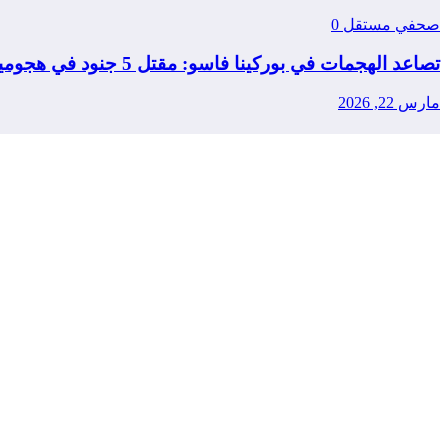
صحفي مستقل
0
تصاعد الهجمات في بوركينا فاسو: مقتل 5 جنود في هجومين منفصلين
مارس 22, 2026
صحفي مستقل
0
النيجر: مقتل 13 جنديا في كمين لتنظيم الدولة الإسلامية قرب مدينة طاوا
مارس 14, 2026
اترك رد