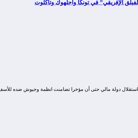
فيلق الإفريقي” في تونكا وأجلهوك وتاكلوت
تقلال دولة مالي حتى أن مؤخرا تضامنت انظمة وجيوش ضده للأسف هذا م