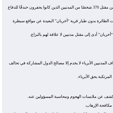
الإرهابية في منطقة بارسالوغو بولاية واهوجيا في بوركينا فاسو، حيث أسفر عن مقتل 370 شخصًا من المدنيين الذين كانوا يحفرون خندقًا للدفاع
 الطائرة بدون طيار قرية “أخربان” البعيدة عن مواقع سيطرة
“أخربان” أدى إلى مقتل مدنيين لا علاقة لهم بالنزاع.
المدنيين الأبرياء لا يخدم إلا مصالح الدول المشاركة في تحالف
مرتكبة بحق الأبرياء.
للكشف عن ملابسات الهجوم ومحاسبة المسؤولين عنه.
 مكافحة الإرهاب.