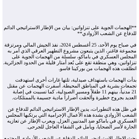
**الهجمات الجوية على تنزاواتين: بيان من الإطار الاستراتيجي الدائم
للدفاع عن الشعب الأزوادي**
في صباح يوم الأحد، 25 أغسطس 2024، نفذ الجيش المالي ومرتزقة
مجموعة فاغنر، الذين يتبعون مشروع التطهير العرقي الذي أمر به
المجلس العسكري في باماكو، سلسلة من الهجمات الجوية على
تنزاواتين، وهي منطقة تقع على بُعد أمتار قليلة من الحدود الجزائرية.
انطلقت هذه الهجمات من بوركينا فاسو.
بدأت الهجمات باستهداف صيدلية، تلتها غارات أخرى استهدفت
تجمعات بشرية في المناطق المحيطة. أسفرت الهجمات عن مقتل
21 مدنياً، بينهم 11 طفلاً ومسير الصيدلية، كما تسببت في إصابة
العديد بجروح خطيرة وألحقت أضراراً مادية جسيمة بالممتلكات.
في ظل هذه التطورات، يدين الإطار الاستراتيجي الدائم للدفاع عن
الشعب الأزوادي بشدة هذه الأعمال الإجرامية التي يرتكبها المجلس
العسكري في باماكو ضد المدنيين العزل. ويعرب الإطار عن تعازيه
الحارة لأسر الضحايا، ويأمل في الشفاء العاجل للجرحى.
يحث الإطار الاستراتيجي الدائم للدفاع عن الشعب الأزوادي المجتمع