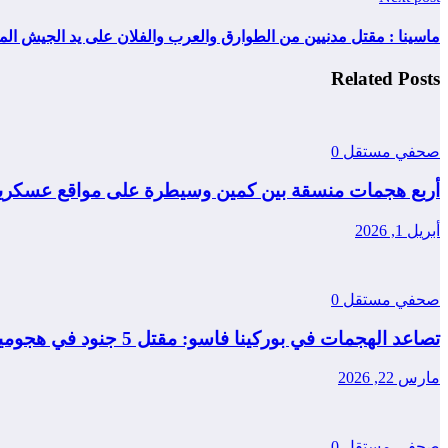
ماسينا : مقتل مدنيين من الطوارق والعرب والفلان على يد الجيش الم
Related Posts
صحفي مستقل
0
أربع هجمات منسقة بين كمين وسيطرة على مواقع عسكرية
أبريل 1, 2026
صحفي مستقل
0
تصاعد الهجمات في بوركينا فاسو: مقتل 5 جنود في هجومين منفصلين
مارس 22, 2026
صحفي مستقل
0