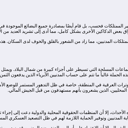
ر الممتلكات فحسب، بل قام أيضًا بمصادرة جميع البضائع الموجودة في 
بعض الدكاكين الأخرى بشكل كامل، مما أدى إلى تشريد العديد من الأس
متلكات المدنيين، مما زاد من الشعور بالقلق والخوف لدى السكان. هذه 
جماعات المسلحة التي تسيطر على أجزاء كبيرة من شمال البلاد. ويمثل
الحملة غالباً ما تتم على حساب المدنيين الأبرياء الذين يدفعون الثمن 
وترات العرقية في المنطقة، خاصة في ظل التدهور المستمر للوضع الأمن
المحليين، الذين يشعرون بأنهم مستهدفون من قبل الجيش المالي.
الأحداث، إلا أن المنظمات الحقوقية المحلية والدولية دعت إلى إجرا
ة المدنيين وتوفير الحماية اللازمة لهم في ظل التصعيد العسكري المس
لشمال، إلا أن الاعتماد على أساليب العنف ضد المدنيين قد يزيد من ت