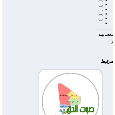
معجب بهذه:
جاري
التحميل…
مرتبط