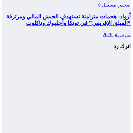
صحفي مستقل
0
أزواد: هجمات متزامنة تستهدف الجيش المالي ومرتزقة
“الفيلق الإفريقي” في تونكا وأجلهوك وتاكلوت
مارس 4, 2026
اترك رد