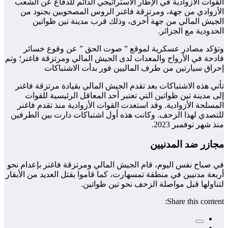
القوات الأزوادية في الإطار الاستراتيجي الدائم للدفاع عن الشعب
الأزوادي من جهة، ومرتزقة فاغنر الروس المصحوبين بجنود من
الجيش المالي من جهة أخرى، وذلك قرب مدينة تين ظواتين
الحدودية مع الجزائر.
وتؤكد مصادر عسكرية لموقع ” صوت الحق ” عن وقوع خسائر
فادحة في الأرواح والمعدات لدى الجيش المالي ومرتزقة فاغنر؛ وتم
إحراق سيارتين من طرف الماليين فور بدأت الاشتباكات
تأتي هذه الاشتباكات بعد تقدم الجيش المالي بقيادة مرتزقة فاغنر
إلى مدينة تين ظواتين التي تعتبر أحد المعاقل الرئيسية للقوات
المسلحة الأزوادية. وقد استعدت القوات الأزوادية منذ تقدم فاغنر
للتصدي لهذا الزحف. وكانت هذه أول اشتباكات دارت بين الطرفين
منذ شهر نوفمبر 2023.
مجازر ضد المدنيين
في صباح نفس اليوم، قام الجيش المالي ومرتزقة فاغنر بإعدام نحو
أربعة مدنيين في منطقة تمسهارت، كما قاموا بقتل العديد من الأبقار
لتناولها قبل مواصلة الزحف نحو تين ظواتين.
Share this content: