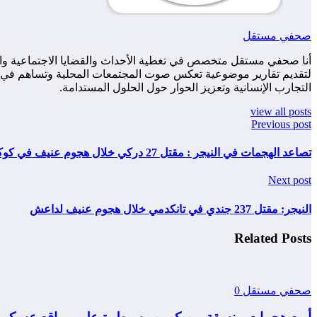
صحفي مستقل
أنا صحفي مستقل متخصص في تغطية الأحداث والقضايا الاجتماعية والس
لتقديم تقارير موضوعية تعكس صوت المجتمعات المحلية وتساهم في زياد
التجارب الإنسانية وتعزيز الحوار حول الحلول المستدامة.
view all posts
Previous post
تصاعد الهجمات في النيجر : مقتل 27 دركي خلال هجوم عنيف في كوكورو
Next post
النيجر: مقتل 237 جندي في تانكدمي خلال هجوم عنيف لداعش
Related Posts
صحفي مستقل
0