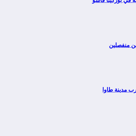
 في بوركينا فاسو