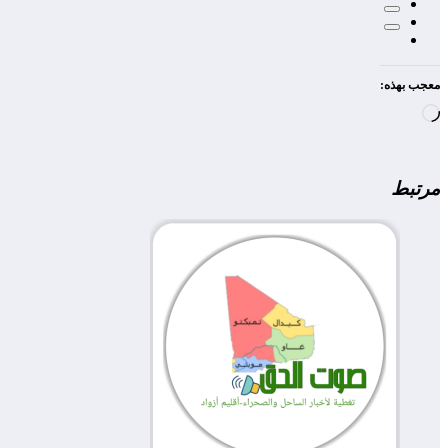
معجب بهذه:
جاري
التحميل…
مرتبط