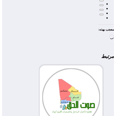
معجب بهذه:
جاري
التحميل…
مرتبط