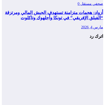
صحفي مستقل
0
أزواد: هجمات متزامنة تستهدف الجيش المالي ومرتزقة
“الفيلق الإفريقي” في تونكا وأجلهوك وتاكلوت
مارس 4, 2026
اترك رد