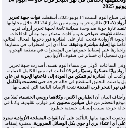
يونيو 2025
في صباح اليوم السبت 14 يونيو 2025، أسقطت
قوات جبهة تحرير
أزواد (FLA)
طائرة حربية روسية من طراز
SU-24
، خلال محاولتها
تنفيذ غارة جوية ضد وحدة ميدانية تابعة لجبهة تحرير أزواد، قرب
منطقة
تلابيت
، ضواحي غاو. وأفادت مصادر ميدانية أن الدفاعات
الجوية الأزوادية فتحت النار على الطائرة فور دخولها المجال القتالي،
فأصابتها
إصابة مباشرة ودقيقة
، مما أدى إلى اضطراب في مسارها
وإجبارها على إسقاط حمولتها من المتفجرات في منطقة الهجوم،
دون تسجيل أي خسائر في صفوف الأزواديين.
وفي الساعات الأولى من مساء اليوم نفسه، أصدرت جبهة تحرير
أزواد
بيانًا عسكريًا رسميًا رقم 05
أعلنت فيه تبنيها الكامل للعملية،
وأكدت أن الطائرة
لم تتمكن من العودة إلى قاعدتها الجوية في غاو
،
بل واصلت التحليق المتقطع في حالة حرجة حتى
تحطّمت بالكامل
في نهر النيجر قرب المدينة
نتيجة الإصابة البالغة التي لحقت بها.
وأضاف البيان أن
الطيارين الاثنين، وكلاهما روسي الجنسية،
نُقلا من
موقع التحطم من قبل
صيادين محليين
عبر قوارب تقليدية، وكانا في
حالة حرجة بسبب إصابات جسدية خطيرة.
وختمت الجبهة بيانها بالتأكيد على أن
القوات المسلحة الأزوادية سترد
على أي اعتداء بري أو جوي بكل الوسائل الضرورية
، معتبرة إسقاط