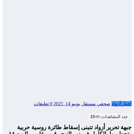
أخبار أزواد
صحفي مستقل
يونيو 14, 2025
0 تعليقات
عدد المشاهدات:
25
جبهة تحرير أزواد تتبنى إسقاط طائرة روسية حربية
وتحطيمها بالكامل في نهر النيجر قرب غاو — اليوم 14