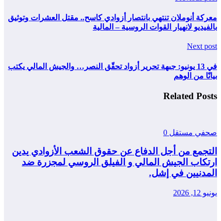
معركة أنوملان تنتهي بانتصار أزوادي كاسح.. مقتل العشرات وتوثيق
بالفيديو لانهيار القوات الروسية – المالية
Next post
في 13 يونيو: جبهة تحرير أزواد تحقّق النصر… والجيش المالي يكتب
بيانًا من الوهم
Related Posts
صحفي مستقل
0
التجمع من أجل الدفاع عن حقوق الشعب الأزوادي يدين
ارتكاب الجيش المالي و الفيلق الروسي لمجزرة ضد
المدنيين في إشل.
يونيو 12, 2026