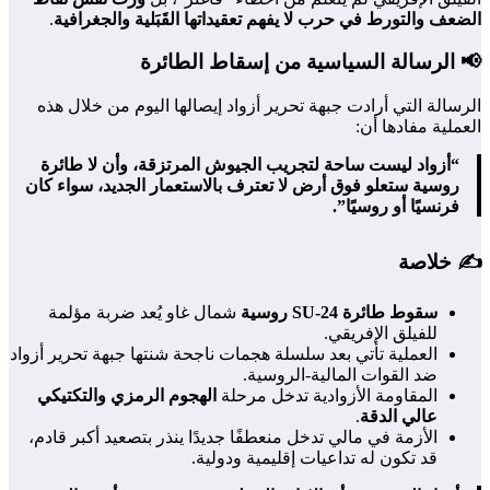
الضعف والتورط في حرب لا يفهم تعقيداتها القَبَلية والجغرافية
.
📢 الرسالة السياسية من إسقاط الطائرة
الرسالة التي أرادت جبهة تحرير أزواد إيصالها اليوم من خلال هذه
العملية مفادها أن:
“أزواد ليست ساحة لتجريب الجيوش المرتزقة، وأن لا طائرة
روسية ستعلو فوق أرض لا تعترف بالاستعمار الجديد، سواء كان
فرنسيًا أو روسيًا”.
✍️ خلاصة
سقوط طائرة SU-24 روسية
شمال غاو يُعد ضربة مؤلمة
للفيلق الإفريقي.
العملية تأتي بعد سلسلة هجمات ناجحة شنتها جبهة تحرير أزواد
ضد القوات المالية-الروسية.
المقاومة الأزوادية تدخل مرحلة
الهجوم الرمزي والتكتيكي
عالي الدقة
.
الأزمة في مالي تدخل منعطفًا جديدًا ينذر بتصعيد أكبر قادم،
قد تكون له تداعيات إقليمية ودولية.