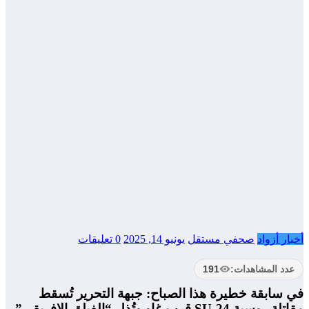
أخبار أزواد
صحفي مستقل
يونيو 14, 2025
0 تعليقات
عدد المشاهدات:
191
في سابقة خطيرة هذا الصباح: جبهة التحرير تُسقط
مقاتلة روسية SU-24 قرب غاو وتُذل “الفيلق الإفريقي”