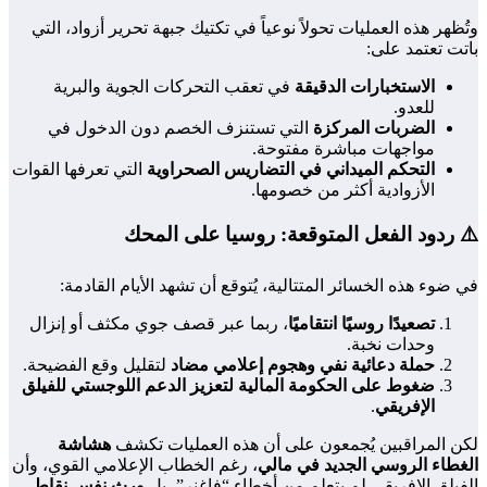
وتُظهر هذه العمليات تحولاً نوعياً في تكتيك جبهة تحرير أزواد، التي
باتت تعتمد على:
الاستخبارات الدقيقة
في تعقب التحركات الجوية والبرية
للعدو.
الضربات المركزة
التي تستنزف الخصم دون الدخول في
مواجهات مباشرة مفتوحة.
التحكم الميداني في التضاريس الصحراوية
التي تعرفها القوات
الأزوادية أكثر من خصومها.
⚠️ ردود الفعل المتوقعة: روسيا على المحك
في ضوء هذه الخسائر المتتالية، يُتوقع أن تشهد الأيام القادمة:
تصعيدًا روسيًا انتقاميًا
، ربما عبر قصف جوي مكثف أو إنزال
وحدات نخبة.
حملة دعائية نفي وهجوم إعلامي مضاد
لتقليل وقع الفضيحة.
ضغوط على الحكومة المالية لتعزيز الدعم اللوجستي للفيلق
الإفريقي
.
لكن المراقبين يُجمعون على أن هذه العمليات تكشف
هشاشة
الغطاء الروسي الجديد في مالي
، رغم الخطاب الإعلامي القوي، وأن
الفيلق الإفريقي لم يتعلم من أخطاء “فاغنر”، بل
ورث نفس نقاط