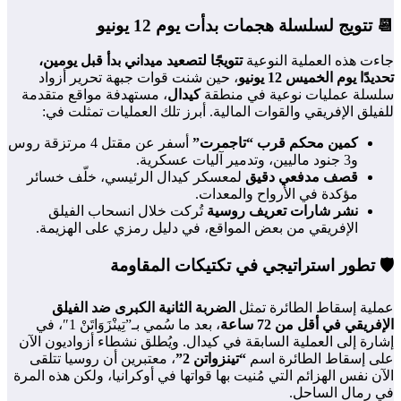
📆 تتويج لسلسلة هجمات بدأت يوم 12 يونيو
جاءت هذه العملية النوعية
تتويجًا لتصعيد ميداني بدأ قبل يومين،
تحديدًا يوم الخميس 12 يونيو
، حين شنت قوات جبهة تحرير أزواد
سلسلة عمليات نوعية في منطقة
كيدال
، مستهدفة مواقع متقدمة
للفيلق الإفريقي والقوات المالية. أبرز تلك العمليات تمثلت في:
كمين محكم قرب “تاجمرت”
أسفر عن مقتل 4 مرتزقة روس
و3 جنود ماليين، وتدمير آليات عسكرية.
قصف مدفعي دقيق
لمعسكر كيدال الرئيسي، خلّف خسائر
مؤكدة في الأرواح والمعدات.
نشر شارات تعريف روسية
تُركت خلال انسحاب الفيلق
الإفريقي من بعض المواقع، في دليل رمزي على الهزيمة.
🛡️ تطور استراتيجي في تكتيكات المقاومة
عملية إسقاط الطائرة تمثل
الضربة الثانية الكبرى ضد الفيلق
الإفريقي في أقل من 72 ساعة
، بعد ما سُمي بـ”تِينْزَوَاتَنْ 1″، في
إشارة إلى العملية السابقة في كيدال. ويُطلق نشطاء أزواديون الآن
على إسقاط الطائرة اسم
“تينزواتن 2”
، معتبرين أن روسيا تتلقى
الآن نفس الهزائم التي مُنيت بها قواتها في أوكرانيا، ولكن هذه المرة
في رمال الساحل.