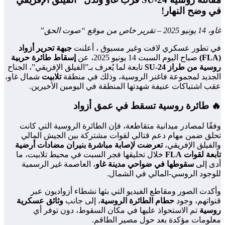
في وضح النهار!
غاو، 14 يونيو 2025 – تقرير خاص من موقع “صوت الحق”
في تطور عسكري لافت وغير مسبوق ، أعلنت
جبهة تحرير أزواد
(FLA)
صباح اليوم السبت 14 يونيو 2025، عن
إسقاط طائرة حربية
روسية من طراز SU-24
تابعة لما يُعرف بـ”الفيلق الإفريقي”، الجناح
الجديد لمجموعة فاغنر الروسية، وذلك في منطقة
تلابيت
شمال غاو،
عقب اشتباكات عنيفة شهدتها المنطقة في اليومين الأخيرين.
🔥 طائرة روسية تسقط في عمق أزواد
وفقًا لمصادر ميدانية متقاطعة، فإن الطائرة الروسية التي كانت
تحلق ضمن مهام دعم قتالي لقوات مشتركة بين الجيش المالي
والفيلق الإفريقي،
تعرضت لإصابة مباشرة بنيران مضادات أرضية
تابعة لقوات FLA
خلال تحليقها فجر السبت في محيط تلابيت، ما
أدى إلى
سقوطها في ضواحي مدينة غاو
، العاصمة غير الرسمية
للوجود الروسي-المالي في الشمال.
وأكدت الصور ومقاطع الفيديو التي بثها نشطاء أزواديون عبر
قنواتهم، وجود
حطام الطائرة الروسية
، إلى جانب
وثائق عسكرية
روسية
تم الاستحواذ عليها في مكان السقوط، دون توفر أي
معلومات مؤكدة بعد حول مصير الطاقم.