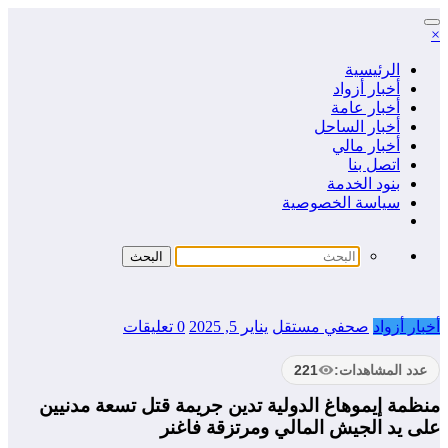
التجاوز
×
إلى
المحتوى
الرئيسية
أخبار أزواد
أخبار عامة
أخبار الساحل
أخبار مالي
اتصل بنا
بنود الخدمة
سياسة الخصوصية
أخبار أزواد
صحفي مستقل
يناير 5, 2025
0 تعليقات
عدد المشاهدات:
221
منظمة إيموهاغ الدولية تدين جريمة قتل تسعة مدنيين
على يد الجيش المالي ومرتزقة فاغنر