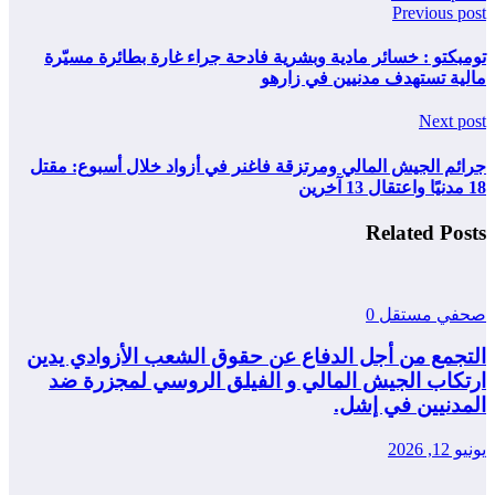
Previous post
تومبكتو : خسائر مادية وبشرية فادحة جراء غارة بطائرة مسيّرة
مالية تستهدف مدنيين في زارهو
Next post
جرائم الجيش المالي ومرتزقة فاغنر في أزواد خلال أسبوع: مقتل
18 مدنيًا واعتقال 13 آخرين
Related Posts
صحفي مستقل
0
التجمع من أجل الدفاع عن حقوق الشعب الأزوادي يدين
ارتكاب الجيش المالي و الفيلق الروسي لمجزرة ضد
المدنيين في إشل.
يونيو 12, 2026