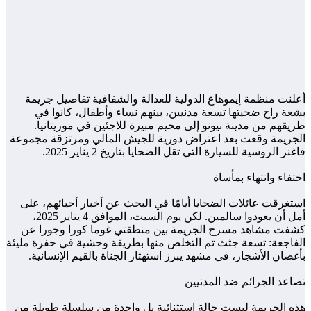
أعلنت منظمة إيموهاغ الدولية للعدالة والشفافية تفاصيل جريمة
بشعة راح ضحيتها تسعة مدنيين، بينهم نساء وأطفال، كانوا في
طريقهم من مدينة نيونو إلى مخيم مبيرة للاجئين في موريتانيا.
الجريمة وقعت بعد اعتراض دورية للجيش المالي ومرتزقة مجموعة
فاغنر الروسية للسيارة التي تقل الضحايا بتاريخ 2 يناير 2025.
اختفاء وانتهاء بمأساة
استغرقت عائلات الضحايا أيامًا في البحث عن أخبار أحبائهم، على
أمل أن يعودوا سالمين. لكن يوم السبت، الموافق 4 يناير 2025،
كشفت مشاهد مسرح الجريمة بين منطقتي غوما كورا وجورا عن
الفاجعة: تسعة جثث تم التخلص منها بطريقة وحشية في حفرة مليئة
بأغصان الأشجار، في مشهد يبرز استهتار الجناة بالقيم الإنسانية.
تصاعد الجرائم ضد المدنيين
هذه الجريمة ليست حالة استثنائية بل واحدة من سلسلة طويلة من