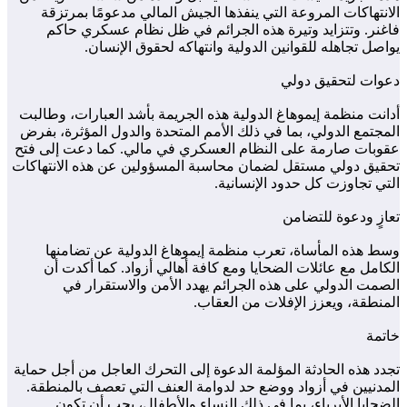
الانتهاكات المروعة التي ينفذها الجيش المالي مدعومًا بمرتزقة
فاغنر. وتتزايد وتيرة هذه الجرائم في ظل نظام عسكري حاكم
يواصل تجاهله للقوانين الدولية وانتهاكه لحقوق الإنسان.
دعوات لتحقيق دولي
أدانت منظمة إيموهاغ الدولية هذه الجريمة بأشد العبارات، وطالبت
المجتمع الدولي، بما في ذلك الأمم المتحدة والدول المؤثرة، بفرض
عقوبات صارمة على النظام العسكري في مالي. كما دعت إلى فتح
تحقيق دولي مستقل لضمان محاسبة المسؤولين عن هذه الانتهاكات
التي تجاوزت كل حدود الإنسانية.
تعازٍ ودعوة للتضامن
وسط هذه المأساة، تعرب منظمة إيموهاغ الدولية عن تضامنها
الكامل مع عائلات الضحايا ومع كافة أهالي أزواد. كما أكدت أن
الصمت الدولي على هذه الجرائم يهدد الأمن والاستقرار في
المنطقة، ويعزز الإفلات من العقاب.
خاتمة
تجدد هذه الحادثة المؤلمة الدعوة إلى التحرك العاجل من أجل حماية
المدنيين في أزواد ووضع حد لدوامة العنف التي تعصف بالمنطقة.
الضحايا الأبرياء، بما في ذلك النساء والأطفال، يجب أن تكون