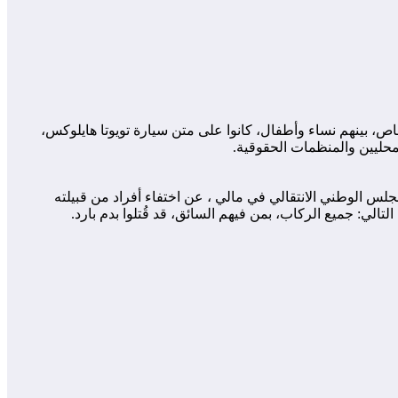
التي تشهدها ماسينا وأزواد منذ عام 2023، عُثر اليوم 4 يناير 2025 على جثث ثمانية أشخاص، بينهم نساء وأطفال، كانوا على متن سيارة تويوتا هايلوكس،
حليين والمنظمات الحقوقية.
ضو في المجلس الوطني الانتقالي في مالي ، عن اختفاء أفراد من قبيلته
الي: جميع الركاب، بمن فيهم السائق، قد قُتلوا بدم بارد.