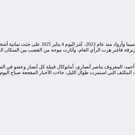
في تصعيد جديد يضاف إلى سلسلة الانتهاكات المروعة 
تزقة فاغنر هزت الرأي العام، وأثارت موجة من الغضب بين السكان الم
اذ عبد المجيد أغ محمد أحمد، المعروف بناصر أنصاري، أمانوكال قبيلة كل أنصار وع
 المكثف التي استمرت طوال الليل، جاءت الأخبار المفجعة صباح اليوم الت