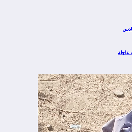
اديين
ت عاجلة