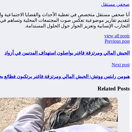
صحفي مستقل
أنا صحفي مستقل متخصص في تغطية الأحداث والقضايا الاجتماعية والس
لتقديم تقارير موضوعية تعكس صوت المجتمعات المحلية وتساهم في زياد
التجارب الإنسانية وتعزيز الحوار حول الحلول المستدامة.
view all posts
Previous post
الجيش المالي ومرتزقة فاغنر يواصلون استهداف المدنيين في أزواد
Next post
هيومن رايتس ووتش: الجيش المالي ومرتزقة فاغنر يرتكبون فظائع بحق
Related Posts