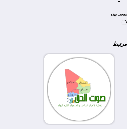
معجب بهذه:
جاري
التحميل…
مرتبط