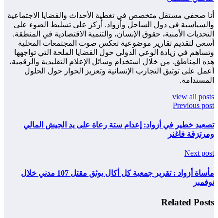
أنا صحفي مستقل متخصص في تغطية الأحداث والقضايا الاجتماعية
والسياسية في دول الساحل وأزواد. أركز على تسليط الضوء على
التحديات الأمنية، حقوق الإنسان، والتنمية الاقتصادية في المنطقة.
أسعى لتقديم تقارير موضوعية تعكس صوت المجتمعات المحلية
وتساهم في زيادة الوعي الدولي حول القضايا الملحة التي تواجهها
هذه المناطق. من خلال استخدام وسائل الإعلام التقليدية والرقمية،
أعمل على توثيق التجارب الإنسانية وتعزيز الحوار حول الحلول
المستدامة.
view all posts
Previous post
تصعيد خطير في أزواد: إعدام ستة رعاة على يد الجيش المالي
ومرتزقة فاغنر
Next post
مأساة أزواد : تقرير جمعية كل أكال يوثق مقتل 107 مدني خلال
نوفمبر
Related Posts