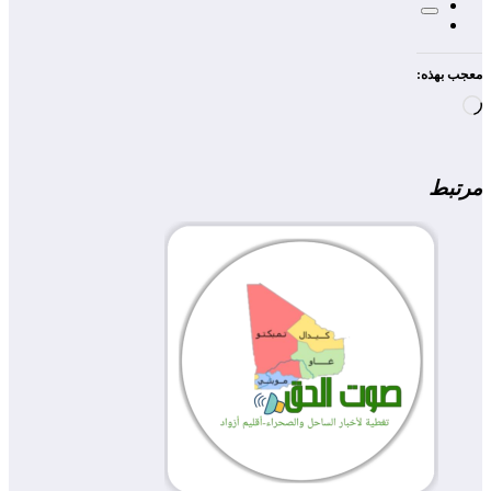
معجب بهذه:
جاري
التحميل…
مرتبط