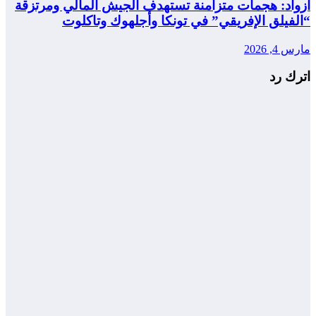
أزواد: هجمات متزامنة تستهدف الجيش المالي ومرتزقة
“الفيلق الإفريقي” في تونكا وأجلهوك وتاكلوت
مارس 4, 2026
اترك رد