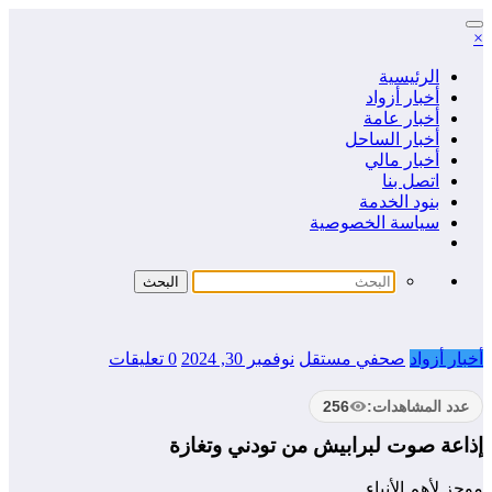
التجاوز
×
إلى
المحتوى
الرئيسية
أخبار أزواد
أخبار عامة
أخبار الساحل
أخبار مالي
اتصل بنا
بنود الخدمة
سياسة الخصوصية
أخبار أزواد
صحفي مستقل
نوفمبر 30, 2024
0 تعليقات
عدد المشاهدات:
256
إذاعة صوت لبرابيش من تودني وتغازة
موجز لأهم الأنباء