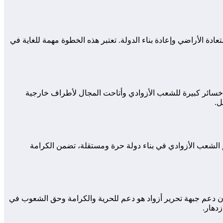
ة الأراضي وإعادة بناء الدولة. تعتبر هذه الخطوة مهمة للغاية في
ى أن الأزواديين قد تعلموا دروسًا هامة من تجاربهم السابقة. الفوضى التي صاحبت انتفاضة 2012 تسببت في خسائر كبيرة للشعب الأزوادي وأتاحت المجال لأطراف خارجية
ل.
 الشعب الأزوادي في بناء دولة حرة ومستقلة، تضمن الكرامة
ن دعم جبهة تحرير أزواد هو دعم للحرية والكرامة وحق الشعوب في
دهار.