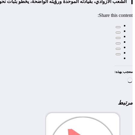
الشعب الأزوادي، بقيادته الموحدة ورؤيته الواضحة، يخطو بثبات نحو 
Share this content:
معجب بهذه:
جاري
التحميل…
مرتبط