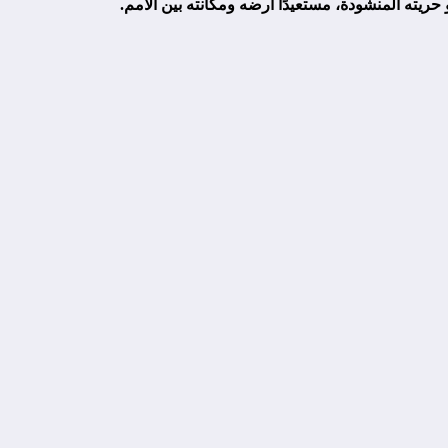
حريته المنشودة، مستعيدًا أرضه ومكانته بين الأمم.