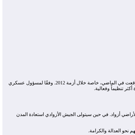
يأتي هذا الإعلان في وقت دقيق يمر به الشعب الأزوادي، حيث برزت الحاجة الماسة إلى توحيد الجهود وتنسيق الصفوف لتجنب الأخطاء التي وقعت في الماضي، خاصة خلال أزمة 2012. وفقًا لمسؤول عسكري
ر تنظيماً وفعالية.
لأراضي أزواد. في حين سيتولى الجيش الأزوادي استعادة المدن
نحو العدالة والكرامة.