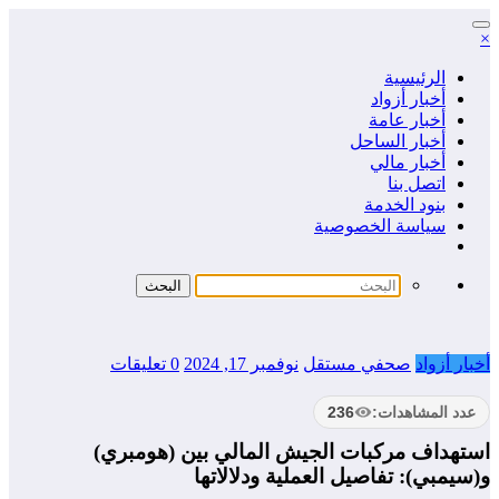
التجاوز
×
إلى
المحتوى
الرئيسية
أخبار أزواد
أخبار عامة
أخبار الساحل
أخبار مالي
اتصل بنا
بنود الخدمة
سياسة الخصوصية
أخبار أزواد
صحفي مستقل
نوفمبر 17, 2024
0 تعليقات
عدد المشاهدات:
236
استهداف مركبات الجيش المالي بين (هومبري)
و(سيمبي): تفاصيل العملية ودلالاتها