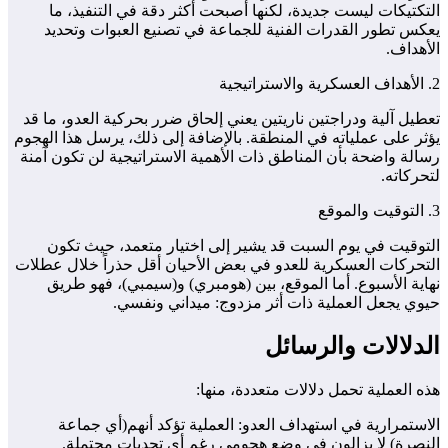
التكتيكات ليست جديدة، لكنها أصبحت أكثر دقة في التنفيذ، ما
يعكس تطور القدرات الفنية للجماعة في تصنيع العبوات وتحديد
الأهداف.
2. الأهداف العسكرية والاستراتيجية
تعطيل آلية ودراجتين ناريتين يعني إلحاق ضرر بحركية العدو، ما قد
يؤثر على عملياته في المنطقة. بالإضافة إلى ذلك، يرسل هذا الهجوم
رسالة واضحة بأن المناطق ذات الأهمية الاستراتيجية لن تكون آمنة
لتحركاته.
3. التوقيت والموقع
التوقيت في يوم السبت قد يشير إلى اختيار متعمد، حيث تكون
التحركات العسكرية للعدو في بعض الأحيان أقل حذراً خلال عطلات
نهاية الأسبوع. أما الموقع، بين (هومبري) و(سيمبي)، فهو طريق
حيوي يجعل العملية ذات أثر مزدوج: ميداني ونفسي.
الدلالات والرسائل
هذه العملية تحمل دلالات متعددة، منها:
الاستمرارية في استهداف العدو: العملية تؤكد أنهم(أي جماعة
النصرة) لا يزالون في وضع هجومي رغم أي تحديات محتملة.