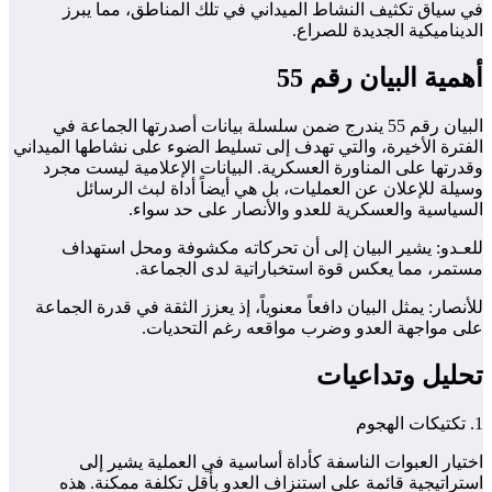
في سياق تكثيف النشاط الميداني في تلك المناطق، مما يبرز
الديناميكية الجديدة للصراع.
أهمية البيان رقم 55
البيان رقم 55 يندرج ضمن سلسلة بيانات أصدرتها الجماعة في
الفترة الأخيرة، والتي تهدف إلى تسليط الضوء على نشاطها الميداني
وقدرتها على المناورة العسكرية. البيانات الإعلامية ليست مجرد
وسيلة للإعلان عن العمليات، بل هي أيضاً أداة لبث الرسائل
السياسية والعسكرية للعدو والأنصار على حد سواء.
للعـدو: يشير البيان إلى أن تحركاته مكشوفة ومحل استهداف
مستمر، مما يعكس قوة استخباراتية لدى الجماعة.
للأنصار: يمثل البيان دافعاً معنوياً، إذ يعزز الثقة في قدرة الجماعة
على مواجهة العدو وضرب مواقعه رغم التحديات.
تحليل وتداعيات
1. تكتيكات الهجوم
اختيار العبوات الناسفة كأداة أساسية في العملية يشير إلى
استراتيجية قائمة على استنزاف العدو بأقل تكلفة ممكنة. هذه