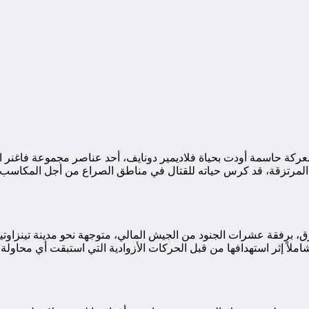
ت منطقة تينزاوتين بأزواد معركة حاسمة أودت بحياة فلاديمير دونايف، أحد عناصر مج
 مثل العديد من زملائه المرتزقة، قد كرس حياته للقتال في مناطق الصراع من أجل
و 2024، انطلقت قافلة لمرتزقة فاغنر مكونة من نحو 100 مرتزق، برفقة عشرات الجنود من الجيش المالي