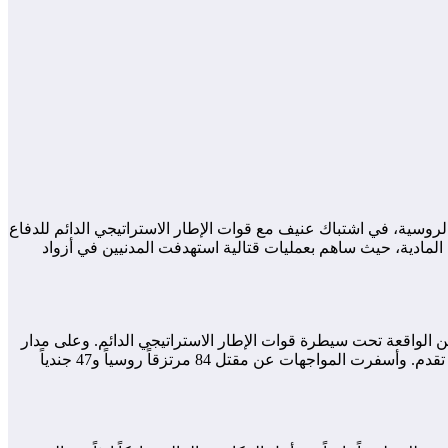
موعة فاغنر الروسية، في اشتباك عنيف مع قوات الإطار الاستراتيجي الدائم للدفاع
 المكاسب المادية، حيث ساهم بعمليات قتالية استهدفت المدنيين في أزواد
، متوجهة نحو مدينة تينزاوتين الواقعة تحت سيطرة قوات الإطار الاستراتيجي الدائم. وعلى مدار
ثلاثة أيام من المعارك الضارية بين 25 و27 يوليو، شهدت القافلة دماراً شاملاً إثر استهدافها من قبل الحركات الأزوادية التي استبقت أي محاولة تقدم. وأسفرت المواجهات عن مقتل 84 مرتزقاً روسياً و47 جندياً