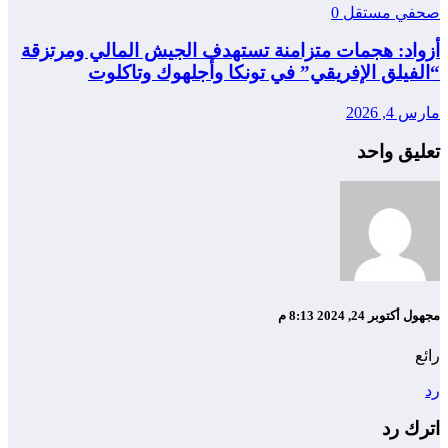
صحفي مستقل
0
أزواد: هجمات متزامنة تستهدف الجيش المالي ومرتزقة
“الفيلق الإفريقي” في تونكا وأجلهوك وتاكلوت
مارس 4, 2026
تعليق واحد
مجهول
أكتوبر 24, 2024 8:13 م
رائع
رد
اترك رد