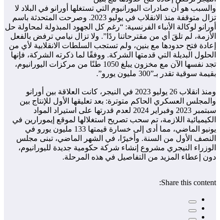
والسبب هو أن صادرات اليورانيوم التي تستغلها أورانو في البلاد لا
تزال متوقفة منذ الانقلاب في يوليو 2023. وصرحت المتحدثة باسم
أورانو لوكالة الأنباء الفرنسية: “رغم كل الجهود المبذولة لمحاولة حل
الأزمة، لم تلقَ أي من مقترحاتنا ردًا”. ولا تزال نيامي ترفض بالفعل
إعادة فتح حدودها مع بنين، ولم تستجب السلطات الانقلابية لأي من
الحلول البديلة التي قدمتها الشركة. ووفقًا لما ذكرته الشركة، فإنها
تجد نفسها الآن مع مخزون يبلغ 1050 طنًا من مركزات اليورانيوم،
بقيمة سوقية تقدر بـ”300 مليون يورو”.
ومنذ انقلاب 26 يوليو 2023 في النيجر، كانت العلاقة بين أورانو
والمجلس العسكري الحاكم متوترة: بعد تعليقها الأول للإنتاج بين
سبتمبر 2023 وفبراير 2024 لعدم قدرتها على استيراد المواد
الكيميائية اللازمة، تم سحب تصريح استغلالها لموقع إيمورارين في
يونيو الماضي، مما أدى إلى خسارة قيمتها 133 مليون يورو في
النصف الأول من السنة. وأخيرًا، في الشهر الماضي، تبنى مجلس
الوزراء النيجري مشروع إنشاء شركة حكومية جديدة لليورانيوم،
دون إعطاء المزيد من التفاصيل في هذه المرحلة.
Share this content: