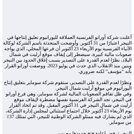
أعلنت شركة أورانو الفرنسية العملاقة لليورانيوم تعليق إنتاجها في
النيجر اعتبارًا من 31 أكتوبر. وأوضحت المتحدثة باسم الشركة لوكالة
الأنباء الفرنسية يوم الأربعاء 23 أكتوبر أن فرعها المحلي، الذي يواجه
صعوبات مالية كبيرة، سيضطر إلى إيقاف موقع أرليت في شمال
البلاد، نظرًا لعدم القدرة على التصدير بسبب إغلاق الحدود بين النيجر
وبنين منذ الانقلاب الذي حدث في يوليو 2023. ووصفت أورانو القرار
بأنه “مؤسف” لكنه ضروري.
ونظرًا لعدم القدرة على التصدير، ستقوم شركة سوماير بتعليق إنتاج
اليورانيوم في موقع أرليت شمال النيجر.
وفي ظل تفاقم الصعوبات المالية لشركة سوماير، وهي فرع أورانو
في النيجر، تجد الشركة الفرنسية نفسها مضطرة لإيقاف موقع
أرليت في شمال النيجر في 31 أكتوبر المقبل. وقد تم اتخاذ القرار
يوم الأربعاء 23 أكتوبر خلال اجتماع استثنائي لمجلس إدارة الشركة،
الذي لم يشارك فيه ممثلو الشركة الوطنية للنيجر، التي تمتلك 37٪
من سوماير.
النيجر ترفض إعادة فتح حدودها مع بنين