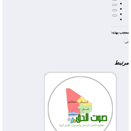
معجب بهذه:
جاري
التحميل…
مرتبط