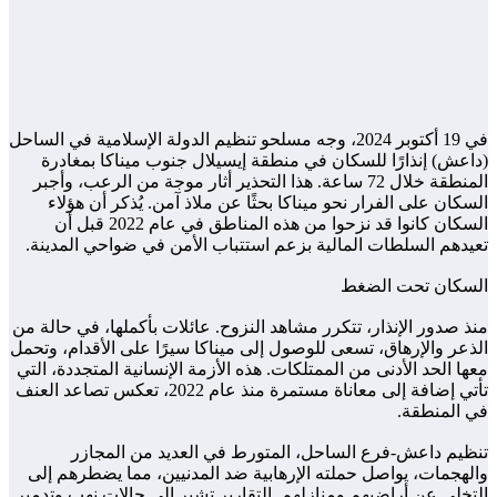
في 19 أكتوبر 2024، وجه مسلحو تنظيم الدولة الإسلامية في الساحل
(داعش) إنذارًا للسكان في منطقة إيسيلال جنوب ميناكا بمغادرة
المنطقة خلال 72 ساعة. هذا التحذير أثار موجة من الرعب، وأجبر
السكان على الفرار نحو ميناكا بحثًا عن ملاذ آمن. يُذكر أن هؤلاء
السكان كانوا قد نزحوا من هذه المناطق في عام 2022 قبل أن
تعيدهم السلطات المالية بزعم استتباب الأمن في ضواحي المدينة.
السكان تحت الضغط
منذ صدور الإنذار، تتكرر مشاهد النزوح. عائلات بأكملها، في حالة من
الذعر والإرهاق، تسعى للوصول إلى ميناكا سيرًا على الأقدام، وتحمل
معها الحد الأدنى من الممتلكات. هذه الأزمة الإنسانية المتجددة، التي
تأتي إضافة إلى معاناة مستمرة منذ عام 2022، تعكس تصاعد العنف
في المنطقة.
تنظيم داعش-فرع الساحل، المتورط في العديد من المجازر
والهجمات، يواصل حملته الإرهابية ضد المدنيين، مما يضطرهم إلى
التخلي عن أراضيهم ومنازلهم. التقارير تشير إلى حالات نهب وتدمير