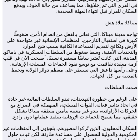
في القرى التي تم إخلاؤها، مما يضاعف من حالة الخوف ويدفع
السكان للفرار قبل انتهاء المهلة المحددة.
ميناكا: ملاذ هش
تواجه مدينة ميناكا، التي تعاني بالفعل من انعدام الأمن، ضغوطًا
كبيرة في استقبال النازحين. المنظمات الإنسانية غير متواجدة على
الأرض وتكافح لتقديم المساعدة الكافية بسبب شح الموارد
والتحديات الأمنية، وسط ضغوط من السلطات العسكرية في باماكو.
المدينة، التي كانت تُعتبر سابقًا مستقرة نسبيًا، أصبحت الآن في قلب
أزمة معقدة تفاقمت مع توسع نفوذ الجماعات المسلحة الإرهابية،
وعلى رأسها داعش التي تسيطر على معظم دوائر الولاية وتحيط
بالمدينة من كل الجهات.
صمت السلطات
على الرغم من خطورة التهديدات، تبدو السلطات المالية غير جادة
في اتخاذ تدابير فعالة. القوات المسلحة، المنهمكة في الصراع مع
الحركات الأزاوادية، تبدو غير معنية بتأمين منطقة ميناكا بشكل
حقيقي، مما يسمح للجماعات الإرهابية بتنفيذ عملياتها دون رادع.
السكان المحليون، الذين تُركوا لمصيرهم، يلجؤون إلى المنظمات غير
الحكومية والدولية للحصول على مساعدة طارئة. لكن غياب حلول