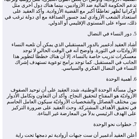
تدعم الحكومة المالية ضد الأزواديين، بينما هناك دول أخرى مثل
أوكرانيا تُظهر تعاطفًا أكبر مع القضية الأزوادية. وأكد العقيد على
استعداد الشعب الأزوادي لمد جسور الصداقة مع أي دولة ترغب في
ذلك، سواء على المستوى الإقليمي أو الدولي.
5. دور النساء في النضال
أشاد العقيد أدغمير بالدور المستقبلي الذي يمكن أن تلعبه النساء
الأزواديّات في الثورة. وأوضح أنه في الوقت الحالي لا توجد
معسكرات تدريب خاصة بالنساء، إلا أن هناك خططًا لتطوير هذا
الجانب في المستقبل. كما توجد برامج توعوية تستهدف إشراك
النساء في النضال الفكري والسياسي.
6. أهمية الوحدة
حول مسألة الوحدة الوطنية، شدد العقيد على أن توحيد الصفوف
الأزواديّة هو المفتاح لتحقيق النجاح. وأكد أن التعاون وتكامل الأدوار
بين مختلف الفصائل والشخصيات الأزواديّة سيكون العامل الحاسم
في تحقيق الأهداف المشتركة. وحث العقيد على ضرورة التركيز
على الهدف الرئيسي بدلاً من المعارضة غير البناءة.
7. خطوات نحو الوحدة
أعلن العقيد أدغمير أن ست جبهات أزوادية تم دمجها تحت راية