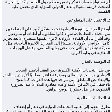
لم تعد تواجه معارضة كبيرة من معظم دول العالم. وأكد أن الحرية
أصبحت قريبة، مشيدًا بالدعم الدولي المتزايد الذي تحصل عليه
القضية.
2. الاعتماد على المتطوعين
أوضح العقيد أن الثورة الأزوادية تعتمد بشكل كبير على المتطوعين
من مختلف القطاعات، سواء كانوا مقاتلين، أو أطباء، أو ممرضين.
وقد أشار إلى أن القيادة الأزوادية لا ترى نفسها منتصرة إلا بعد تحرير
كامل الأراضي الأزوادية، مشيرًا إلى المعارك الأخيرة الناجحة، مثل
معركة تينظواتين التي جرت في يوليو الماضي، وفشل الهجمات
المعادية في بداية أكتوبر.
3. التوصية بالحذر
في ظل التحديات الأمنية الكبيرة، حذر العقيد أدغمير الشعب
الأزوادي من الجيش المالي ومرتزقة فاغنر، مطالبًا الأزواديين بالحذر
والابتعاد عن المناطق التي تتواجد فيها هذه القوات. كما نصح
بالاختفاء في الأماكن الآمنة وعدم مغادرة البلاد إلا عند الضرورة
القصوى، في ظل خطورة الوضع الراهن.
4. التحالفات العالمية
تطرق العقيد إلى أهمية التحالفات الدولية في دعم أو إضعاف
القضية الأزوادية. وأوضح أن بعض القوى الكبرى، مثل روسيا وتركيا،