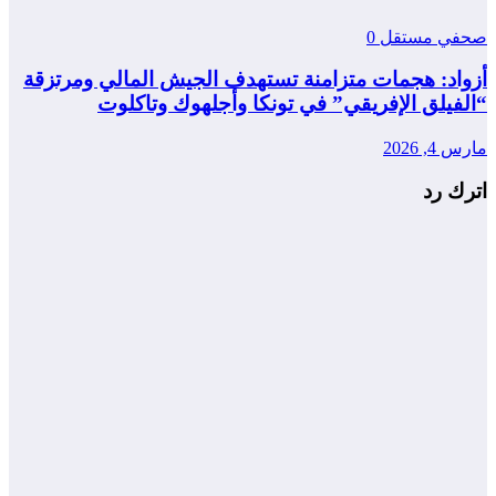
صحفي مستقل
0
أزواد: هجمات متزامنة تستهدف الجيش المالي ومرتزقة
“الفيلق الإفريقي” في تونكا وأجلهوك وتاكلوت
مارس 4, 2026
اترك رد