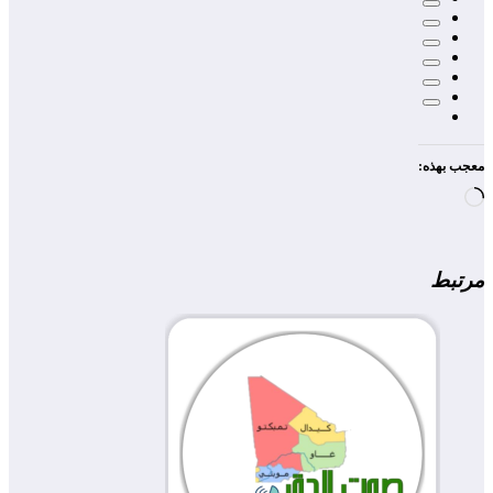
معجب بهذه:
جاري
التحميل…
مرتبط