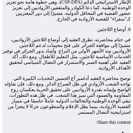
الإطار الاستراتيجي الدائم (CSP-DPA)، وهي خطوة هامة نحو تعزيز
الوحدة الوطنية. كما دعا الكوادر والمثقفين الأزواديين إلى تعزيز
حضور القضية في المحافل الدولية، مشيرًا إلى دور المغتربين
كـ”سفراء” للقضية الأزوادية في الخارج.
8. أوضاع اللاجئين
في ختام محاضرته، تطرق العقيد إلى أوضاع اللاجئين الأزواديين،
مشيرًا إلى موافقة الجزائر على فتح مخيمات لدعم اللاجئين
الأزواديين منذ الأشهر الأولى من النزاع. وأشاد بدور الجزائر في توفير
الخدمات الأساسية للاجئين، مثل التعليم للأطفال. ومع ذلك، أكد
العقيد على أهمية الصبر والاستمرار في النضال السياسي لتحقيق
الأهداف الأزوادية.
توضح محاضرة العقيد أدغمير أغ الجسين التحديات الكبيرة التي
تواجه الشعب الأزوادي في ظل الصراع الدائر. ومع ذلك، فإن تفاؤله
الواضح وإيمانه بقدرة الأزواديين على تحقيق الحرية يعكسان روح
المقاومة والصمود التي تميز هذا الشعب. في ظل هذه التطورات،
تبقى الوحدة الوطنية والتحالفات الدولية عاملاً حاسمًا في مسار
القضية الأزوادية، بينما يظل الإعلام والمتطوعون جزءًا لا يتجزأ من
استراتيجية النضال المستمر.
Share this content: