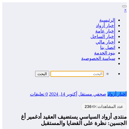
التجاوز
×
إلى
المحتوى
الرئيسية
أخبار أزواد
أخبار عامة
أخبار الساحل
أخبار مالي
اتصل بنا
بنود الخدمة
سياسة الخصوصية
أخبار أزواد
صحفي مستقل
أكتوبر 14, 2024
0 تعليقات
عدد المشاهدات:
236
منتدى أزواد السياسي يستضيف العقيد أدغمير أغ
الجسين: نظرة على القضايا والمستقبل