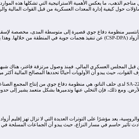
 مناجم الذهب، ما يعكس الأهمية الاستراتيجية التي تشكلها هذه الموار
ؤلات حول كيفية إدارة المعدات العسكرية من قبل القوات المالية والر
فالبانتسير منظومة دفاع جوي قصيرة إلى متوسطة المدى، مخصصة لإسقاط 
محاولة لردع قوات الإطار الاستراتيجي الدائم للدفاع عن حقوق شعب أزواد (CSP-DPA) عن ت
ة من قبل المجلس العسكري المالي. فمنذ وصول مرتزقة فاغنر، هناك شبه
لقوات، حيث يبدو أن الأولويات أحيانًا تحددها المصالح المالية أكثر من
البانتسير، التي تعني “الدرع” باللغة الروسية، وتحمل رمز SA-22 Greyhound لدى حلف الناتو، هي من
أرض. ومع ذلك، فإن التخلي عنها وتدميرها بشكل متعمد يشير إلى حدود ال
روسية، يعد مؤشرًا على التوترات العديدة التي لا تزال تهز إقليم أزواد
دث تأثير حاسم في مسار النزاع، حيث يبدو أن الجماعات المسلحة في أزو