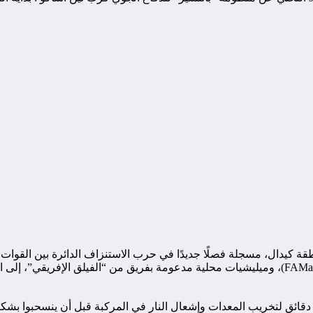
ن أساكو في منطقة كيدال، مسجلة فصلًا جديدًا في حرب الاستنزاف الدائرة بين
اضطر قافلة مكونة من مرتزقة فاغنر، جنود القوات المسلحة المالية (FAMa)، وميليشيات محلية مدعوم
قائق لتخريب المعدات وإشعال النار في المركبة قبل أن ينسحبوا بشكل