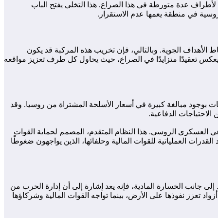
د لأطراف عدة متورطة في هذا الصراع. هذا التخلي يفتح الباب
وسية في منطقة يعمها عدم الاستقرار.
الأهداف الجوية. وبالتالي، فإن تخريب هذه المركبة قد يكون
نفيذ هجمات جوية في المنطقة من خلالها. وهذا يعكس تعقيدًا متزايدًا في الصراع، حيث يحاول كل طرف تعزيز مواقعه
ات بوجود مبالغة كبيرة في أسعار الأسلحة المشتراة من روسيا. وقد
 الاحتياجات الدفاعية.
ظومة دفاع جوي من إنتاج المجمع الصناعي العسكري الروسي. هذا النظام المتقدم، المصمم لحماية القوات
قدرات العملياتية للقوات المالية وحلفائها، الذين يواجهون ضغوطًا
. إلى جانب الخسارة المادية، فإنه يعد إشارة إلى أن إدارة الحرب من
اد تعزز نفوذها على الأرض، بينما تواجه القوات المالية وشركاؤها