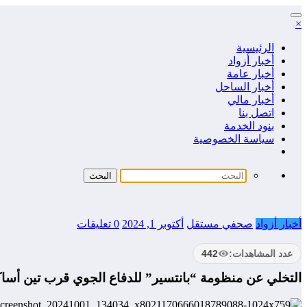
التجاوز
×
إلى
المحتوى
الرئيسية
أخبار أزواد
أخبار عامة
أخبار الساحل
أخبار مالي
اتصل بنا
بنود الخدمة
سياسة الخصوصية
أخبار أزواد
صحفي مستقل
أكتوبر 1, 2024
0 تعليقات
عدد المشاهدات:
442
التخلي عن منظومة “بانتسير” للدفاع الجوي قرب تين أساكو 