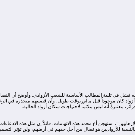
يث إنه فشل في تلبية المطالب الأساسية للشعب الأزوادي. وأوضح أن ا
زواد كان موجوداً قبل مالي بوقت طويل، وأن قضيتهم متجذرة في الرغبة
ر، معتبرةً أنه ليس ملائماً لاحتياجات سكان أزواد الحالية.
رهابيين”، استهجن أغ محمد هذه الاتهامات، قائلاً إن مثل هذه الادع
بالنسبة للأزواديين هو نضال من أجل حقهم في أرضهم، ولن تؤثر التسمي