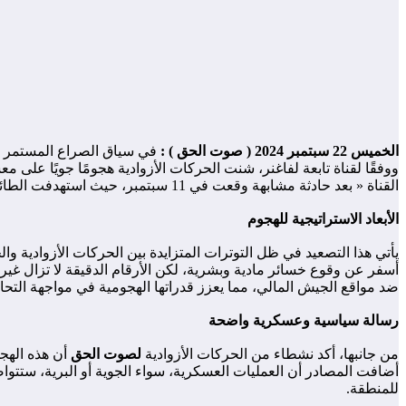
الخميس 22 سبتمبر 2024 ( صوت الحق ) :
في سياق الصراع المستمر بين
ووفقًا لقناة تابعة لفاغنر، شنت الحركات الأزوادية هجومًا جويًا ع
القناة « بعد حادثة مشابهة وقعت في 11 سبتمبر، حيث استهدفت الطائرات الأزوادية المسيّرة معسكرًا في غوندام، مما يشير إلى نمط جديد من الهجمات الجوية المتزايدة في المنطقة.»
الأبعاد الاستراتيجية للهجوم
يأتي هذا التصعيد في ظل التوترات المتزايدة بين الحركات الأزوادية وا
أسفر عن وقوع خسائر مادية وبشرية، لكن الأرقام الدقيقة لا تزال غير 
ضد مواقع الجيش المالي، مما يعزز قدراتها الهجومية في مواجهة التحا
رسالة سياسية وعسكرية واضحة
من جانبها، أكد نشطاء من الحركات الأزوادية
لصوت الحق
أن هذه الهجم
أضافت المصادر أن العمليات العسكرية، سواء الجوية أو البرية، ستتوا
للمنطقة.