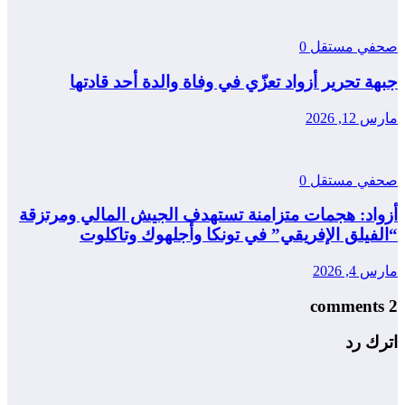
صحفي مستقل
0
جبهة تحرير أزواد تعزّي في وفاة والدة أحد قادتها
مارس 12, 2026
صحفي مستقل
0
أزواد: هجمات متزامنة تستهدف الجيش المالي ومرتزقة
“الفيلق الإفريقي” في تونكا وأجلهوك وتاكلوت
مارس 4, 2026
2 comments
اترك رد