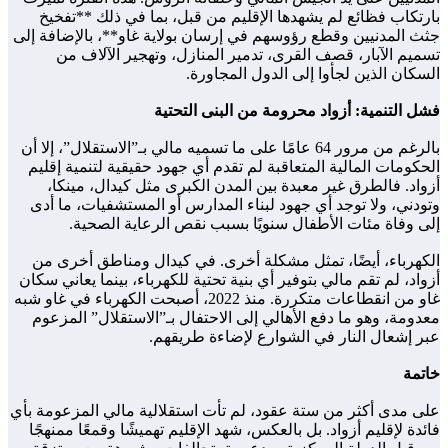
بارتكاب فظائع لم يشهدها الإقليم من قبل، بما في ذلك **تفخيخ
جثث المدنيين وقطع رؤوسهم في إرسان بولاية غاو**، بالإضافة إلى
تسميم الآبار، قصف القرى، تدمير المنازل، وتهجير الآلاف من
السكان الذين لجأوا إلى الدول المجاورة.
فشل التنمية: أزواد محرومة من البنى التحتية
بالرغم من مرور 64 عامًا على ما تسميه مالي بـ”الاستقلال”، إلا أن
الحكومات المالية المتعاقبة لم تقدم أي جهود حقيقية لتنمية إقليم
أزواد. فالطرق غير معبدة بين المدن الكبرى مثل كيدال، مينكا،
وتودني، ولا توجد أي جهود لبناء المدارس أو المستشفيات، ما أدى
إلى وفاة مئات الأطفال سنويًا بسبب نقص الرعاية الصحية.
الكهرباء، أيضًا، تمثل مشكلة أخرى. في كيدال ومناطق أخرى من
أزواد، لم تقم مالي بتوفير أي بنية تحتية للكهرباء، بينما يعاني سكان
غاو من انقطاعات متكررة. منذ 2022، أصبحت الكهرباء في غاو شبه
معدومة، وهو ما دفع الأهالي إلى الاحتفال بـ”الاستقلال” المزعوم
عبر إشعال النار في الشوارع لإضاءة طريقهم.
خاتمة
على مدى أكثر من ستة عقود، لم تأت استقلالية مالي المزعومة بأي
فائدة لإقليم أزواد. بل بالعكس، شهد الإقليم تهميشًا وقمعًا ممنهجًا