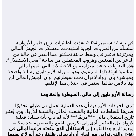
في يوم 22 سبتمبر 2024، نفذت الطائرات بدون طيار الأزوادية
سلسلة من الضربات الجوية استهدفت معسكرات الجيش المالي
ومرتزقة فاغنر في وسط مدينة تمبكتو، مما أسفر عن حالة من
الذعر بين المدنيين وهروب المحتفلين من ساحة “محل الاستقلال”.
هذه الضربات جاءت متزامنة مع الاحتفالات التي تقيمها مالي
بمناسبة استقلالها المزعوم، وهو ما يراه الأزوادايون رسالة واضحة
ومباشرة بأن أزواد لا تزال تحت سيطرتهم، وأن الجيش المالي لن
يهنأ بالأمن طالما استمر في احتلال هذا الإقليم.
رسالة الأزوادايين إلى مالي: السيطرة والمقاومة
ترى الحركات الأزوادية أن هذه العملية تحمل في طياتها تحذيرًا
صريحًا للسلطات المالية والشعب المالي. بالنسبة للأزوادايين، يُعتبر
تاريخ استقلال مالي **”مزيفًا”** لأنه لم يأتِ بأية سيادة فعلية
لأزواد، بل بالعكس أدى إلى تكريس القمع والعنصرية ضد سكانه.
ويعود تاريخ هذا القمع إلى
الاستقلال الذي منحته فرنسا لمالي في
1960 والذي تزامن مع إلحاق أزواد بمالي ظلمًا، رغم أنه لا تربطهما