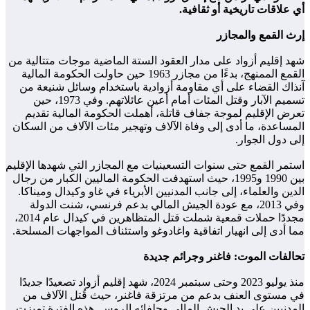
أي علاقات تاريخية أو ثقافية.
إرث القمع والمجازر
شهد إقليم أزواد على مدار العقود الستة الماضية موجات متتالية من
القمع الممنهج، بدءًا من مجازر 1963 حين حاولت الحكومة المالية
آنذاك القضاء على أي مقاومة أزوادية باستخدام وسائل شنيعة من
تسميم الآبار وقتل المئات أمام أعين عائلاتهم. وفي 1973، حين
تعرض الإقليم لموجة جفاف قاتلة، أهملت الحكومة المالية تقديم
المساعدة، ما أدى إلى وفاة الآلاف وتهجير مئات الآلاف من السكان
إلى دول الجوار.
استمر القمع حتى سنوات التسعينيات مع المجازر التي شهدها الإقليم
بين 1990 و1995، حيث استهدفت الحكومة الماليين الكبار من رجال
الدين والعلماء، إلى جانب المدنيين الأبرياء في غاو وكيدال وميناكا.
وفي 2013، مع عودة الجيش المالي بدعم فرنسي، شنت الدولة
مجددًا حملات قمعية شملت قتل المتظاهرين في كيدال عام 2014،
مما أدى إلى انهيار اتفاقية واغادوغو واستئناف المواجهات المسلحة.
تحالفات الموت: فاغنر وجرائم جديدة
منذ يوليو 2023 وحتى سبتمبر 2024، شهد إقليم أزواد تصعيدًا جديدًا
في مستوى العنف بدعم من مرتزقة فاغنر، حيث قُتل الآلاف من
المدنيين على يد الجيش المالي وحلفائه الروس. هذه الفترة تميزت