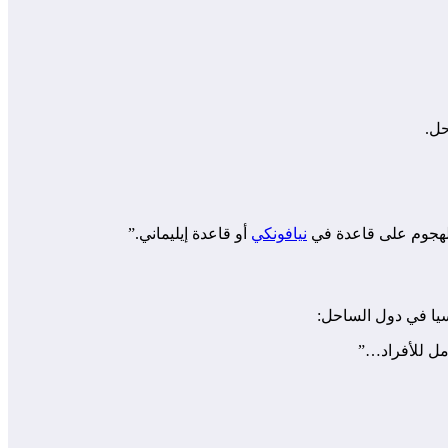
حل.
 الهجوم على قاعدة في
نيافونكي
أو قاعدة إيليماني.”
سيا في دول الساحل:
مل للأفراد…”