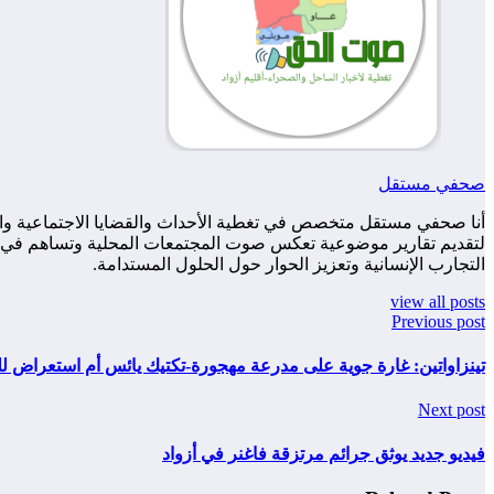
صحفي مستقل
أنا صحفي مستقل متخصص في تغطية الأحداث والقضايا الاجتماعية والس
لتقديم تقارير موضوعية تعكس صوت المجتمعات المحلية وتساهم في زياد
التجارب الإنسانية وتعزيز الحوار حول الحلول المستدامة.
view all posts
Previous post
تينزاواتين: غارة جوية على مدرعة مهجورة-تكتيك يائس أم استعراض ل
Next post
فيديو جديد يوثق جرائم مرتزقة فاغنر في أزواد