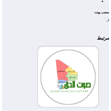
معجب بهذه:
جاري
التحميل…
مرتبط