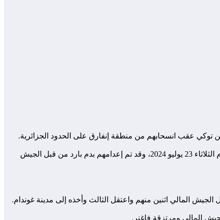
ين توكي عقب انسحابهم من منطقة إنفارق على الحدود الجزائرية.
وفي حادثة منفصلة، فقد أربعة من سكان إليوج بمنطقة أجلهوك بولاية كيدال حياتهم أثناء بحثهم عن طفل ضائع، حيث تم العثور على جثثهم يوم الثلاثاء 23 يوليو 2024، وقد تم إعدامهم بدم بارد من قبل الجيش
جيش المالي ومرتزقة فاغنر.