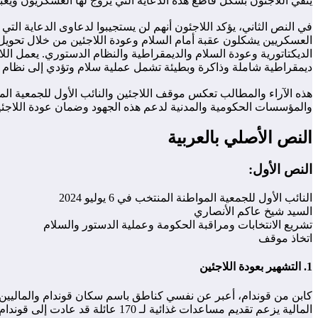
ينفي اللاجئون بشكل قاطع هذه الدعاية التي يروج لها العسكريون ويع
في النص الثاني، يؤكد اللاجئون أنهم لن يستجيبوا لدعاوى الدعاية الت
العسكريين يشكلون عقبة أمام السلام وعودة اللاجئين من خلال تحويل ا
الديكتاتورية وعودة السلام والديمقراطية والنظام الدستوري. يعمل ال
ديمقراطية شاملة وذاكرة وبطيئة تشمل عملية سلام وتؤدي إلى نظام د
هذه الآراء والمطالب تعكس موقف اللاجئين والنائب الأول للجمعية المو
والمؤسسات الحكومية والمدنية لدعم هذه الجهود وضمان عودة اللاجئي
النص الأصلي بالعربية
النص الأول:
النائب الأول للجمعية المواطنة المنتخب في 6 يوليو 2024
السيد شيخ عاكم الأنصاري
تشريع الانتخابات ومراقبة الحكومة وعملية الدستور والسلام
اتخاذ موقف
1. التشهير بعودة اللاجئين
المالية يزعم تقديم مساعدات غذائية لـ 170 عائلة قد عادت إلى قوندام قادمة من مخيم اللاجئين في مبيرة بموريتانيا.