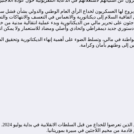
برون عن استيائهم لاستغلالهم في الدعاية التلفزيونية حول عودة اللا
ي يروج لها العسكريون لخداع الرأي العام الوطني والدولي بشأن فشل سيا
تفاقية السلام إلى ديكتاتورية والانغماس في التعسف والانتهاكات والت
لاجئون على تحرير مالي من الديكتاتورية وبدء عملية انتقالية مدنية م
ستوري جديد ديمقراطي واتحادي وأصلي ومضاد للاستعمار ولا يمكن انت
اطنة في مالي، وتسلط الضوء على أهمية إنهاء الديكتاتورية وتحقيق الس
ن إلى وطنهم بأمان وكرامة.
كابن