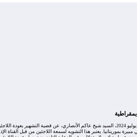
يمقراطية
في النص الأول، يتحدث النائب الأول للجمعية المواطنة المنتخب في 6 يوليو 2024، السيد شيخ عاكم
بيرة بموريتانيا. يعتبر هذا التشويه لسمعة اللاجئين من قبل القناة الإ