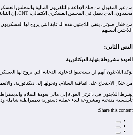
من غير المقبول من قناة الإذاعة والتلفزيون المالية والمجلس العسكر
محمدون، الذي يعمل في المجلس العسكري الانتقالي، CNT. إن النيابة التي يمارسها حركة أنبيكو لصالح أسيمي غويتا وأنصار الانقلاب المحليين أسوأ من النيابة التي كانت تمارسها السياسيين في النظام السابق.
من خلال صوتي، ينفي اللاجئون هذه الدعاية التي يروج لها العسكريون 
اللاجئين أنفسهم.
النص الثاني:
العودة مشروطة بنهاية الديكتاتورية
يؤكد اللاجئون أنهم لن يستجيبوا لدعاوى الدعاية التي يروج لها العسك
من خلال الاحتجاج على اتفاقية السلام، وتحولها إلى ديكتاتورية، والا
يشرط اللاجئون في دائرتي العودة إلى مالي بعودة السلام والديمقراطي
تأسيسية منتخبة ومشروعة لبدء عملية دستورية ديمقراطية شاملة وذاك
Share this content: