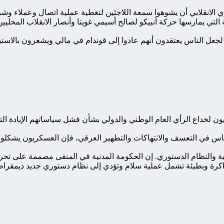
ي الانقلابي أن يشوهوا سمعة اللاجئين لتغطية عملية اتصال وعملاء وش
لجعل الناس يعتقدون أنهم عادوا إلى قوندام في مالي ويشعرون بالاستي
ريون لخداع الرأي العام الوطني والدولي بشأن فشل سياساتهم الإبادة ال
نغماس في التعسف والانتهاكات والتطهير العرقي، فإن العسكريون يشكلون
ة والنظام الدستوري. إن الحكومة المدنية في المنفى مصممة على تحرير 
رة وبطيئة تشمل عملية سلام وتؤدي إلى نظام دستوري جديد ديمقراطي 