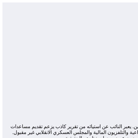
 الأنصاري، عن قضية التشهير بعودة اللاجئين. يعبر النائب عن استيائه من تقرير كاذب يزعم تقديم مساعدات
ذاعية والتلفزيون المالية والمجلس العسكري الانقلابي غير مقبول.