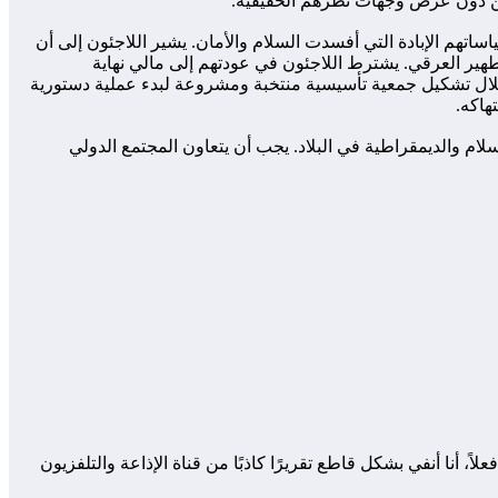
جئين دون عرض وجهات نظرهم الحقيقية.
ساتهم الإبادة التي أفسدت السلام والأمان. يشير اللاجئون إلى أن
طهير العرقي. يشترط اللاجئون في عودتهم إلى مالي نهاية
ن خلال تشكيل جمعية تأسيسية منتخبة ومشروعة لبدء عملية دستورية
هاكه.
لام والديمقراطية في البلاد. يجب أن يتعاون المجتمع الدولي
 من قوندام، أعبر عن نفسي كناطق باسم سكان قوندام والماليين الذين تعرضوا للخداع من قبل السلطات الانقلابية في بداية يوليو 2024. فعلاً، أنا أنفي بشكل قاطع تقريرًا كاذبًا من قناة الإذاعة والتلفزيون