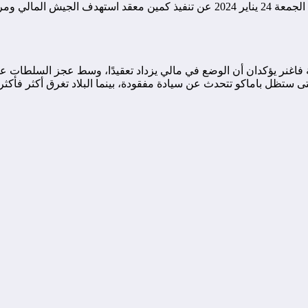
في سياق متصل، أعلنت جماعة نصرة الإسلام والمسلمين مساء اليوم الجمعة 24 يناير 24
زقة فاغنر يؤكدان أن الوضع في مالي يزداد تعقيدًا، وسط عجز السلطا
تى ستظل باماكو تتحدث عن سيادة مفقودة، بينما البلاد تغرق أكثر فأك