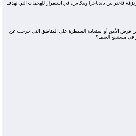
20 عن تنفيذ كمين معقد استهدف الجيش المالي ومرتزقة فاغنر بين باندياجرا وبنكاس، في استمرار للهجمات التي تهدف
ت عن فرض الأمن أو استعادة السيطرة على المناطق التي خرجت عن
ثر في مستنقع العنف؟