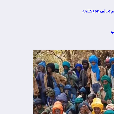
ف AES<br>
ب