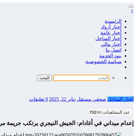
التجاوز
×
إلى
المحتوى
الرئيسية
أخبار أزواد
أخبار عامة
أخبار الساحل
أخبار مالي
اتصل بنا
بنود الخدمة
سياسة الخصوصية
أخبار الساحل
صحفي مستقل
يناير 22, 2025
0 تعليقات
عدد المشاهدات:
752
إعدام ميداني في أغادام: الجيش النيجري يرتكب جريمة مر