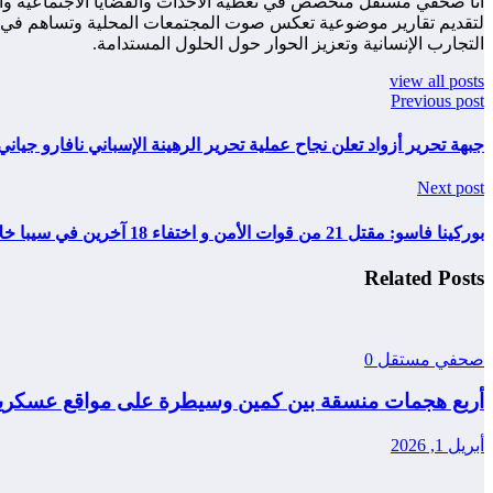
أنا صحفي مستقل متخصص في تغطية الأحداث والقضايا الاجتماعية والس
لتقديم تقارير موضوعية تعكس صوت المجتمعات المحلية وتساهم في زياد
التجارب الإنسانية وتعزيز الحوار حول الحلول المستدامة.
view all posts
Previous post
جبهة تحرير أزواد تعلن نجاح عملية تحرير الرهينة الإسباني نافارو جياني
Next post
بوركينا فاسو: مقتل 21 من قوات الأمن و اختفاء 18 آخرين في سيبا خلال هجوم عنيف للنصرة .<br><br>
Related Posts
صحفي مستقل
0
أربع هجمات منسقة بين كمين وسيطرة على مواقع عسكرية
أبريل 1, 2026