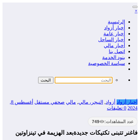
التجاوز
×
إلى
المحتوى
الرئيسية
أخبار أزواد
أخبار عامة
أخبار الساحل
أخبار مالي
اتصل بنا
بنود الخدمة
سياسة الخصوصية
أخبار أزواد
أزواد
,
النيجر، مالي
,
مالي
صحفي مستقل
أغسطس 8,
2024
0 تعليقات
عدد المشاهدات:
749
فاغنر تتبنى تكتيكات جديدةبعد الهزيمة في تينزاوتين