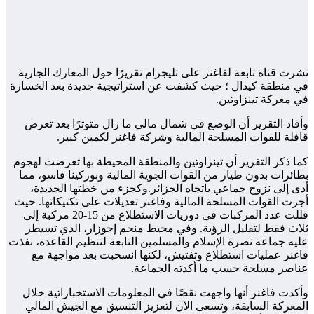
نشرت قناة تابعة لفاغنر على تليجرام تقريرًا حول المعارك الجارية
في منطقة كيدال ؛ حيث كشفت عن استراتيجية جديدة بعد الخسارة
في معركة تينزاوتين.
وأفاد التقرير أن الوضع في شمال مالي ما زال متوترًا بعد تعرض
قافلة للقوات المسلحة المالية وشركة فاغنر لكمين كبير.
كما ذكر التقرير أن تينزاوتين والمنطقة المحيطة بها تعرضت لهجوم
بطائرات بدون طيار من القوات الجوية المالية وبوركينا فاسو، مما
أدى إلى نزوح جماعي باتجاه الجزائر.وكجزء من خطتها الجديدة،
أجرت القوات المسلحة المالية وفاغنر تعديلات على تكتيكاتها. حيث
قللت عدد المركبات في دوريات الاستطلاع من 15-20 مركبة إلى
ثلاث فقط لتقليل الرؤية. وفي محيط منجم إجوزار، الذي تسيطر
عليه جماعة نصرة الإسلام والمسلمين التابعة لتنظيم القاعدة، نفذت
فاغنر عمليات استطلاع وتفتيش، لكنها انسحبت بعد مواجهة مع
عناصر مسلحة حسب ما أكدته الجماعة.
وأكدت فاغنر أنها واجهت نقصًا في المعلومات الاستخباراتية خلال
المعركة السابقة، وتسعى الآن لتعزيز التنسيق مع الجيش المالي