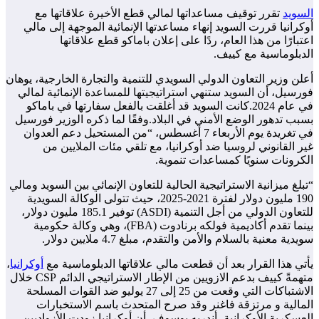
السويد
تقرر توقيف مساعداتها لمالي قطع الأخيرة علاقاتها مع
أوكرانيا قررت السويد إنهاء مساعدتها الإنمائية الموجهة إلى مالي
اعتبارًا من هذا العام، ردًا على إعلان باماكو قطع علاقاتها
الدبلوماسية مع كييف.
أعلن وزير التعاون الدولي السويدي للتنمية والتجارة الخارجية، يوهان
فورسيل، أن السويد ستنهي استراتيجيتها للمساعدة الإنمائية لمالي
في عام 2024.كانت السويد قد أغلقت بالفعل سفارتها في باماكو
بسبب تدهور الوضع الأمني في البلاد.وفقًا لما ذكره الوزير فورسيل
في تغريدة يوم الأربعاء 7 أغسطس، “من المستحيل دعم العدوان
غير القانوني لروسيا ضد أوكرانيا، مع تلقي مئات الملايين من
الكرونات سنويًا كمساعدات تنموية.
“تبلغ ميزانية الاستراتيجية الحالية للتعاون الإنمائي بين السويد ومالي
190 مليون دولار لفترة 2021-2025، حيث تتولى الوكالة السويدية
للتعاون الدولي من أجل التنمية (ASDI) توفير 185.1 مليون دولار،
بينما تقدم أكاديمية فولكه برنادوت (FBA)، وهي وكالة حكومية
سويدية معنية بالسلام والأمن والتقدم، مبلغ 4.7 ملايين دولار.
يأتي هذا القرار بعد أن قطعت مالي علاقاتها الدبلوماسية مع
أوكرانيا
،
متهمةً كييف بدعم الازويين من الإطار الاستراتيجي الدائم CSP خلال
الاشتباكات التي وقعت من 25 إلى 27 يوليو ضد القوات المسلحة
المالية و مرتزقة فاغنر وقد صرح المتحدث باسم الاستخبارات
العسكرية الأوكرانية، أندريه يوسوف، أن أوكرانيا زودت الأزواديين