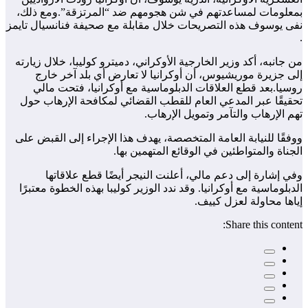
بمعلومات لمساعدتهم في شن هجومهم ضد “المرتزقة”.ومع ذلك،
نفى يوسوف هذه التصريحات خلال مقابلة مع صحيفة فنانسيال تايمز
.
من جانبه، أكد وزير الخارجية الأوكراني، دميترو كوليبا، خلال زيارته
إلى جزيرة موريشيوس، أن أوكرانيا لا تعارض أي بلد آخر خارج
روسيا.بعد قطع العلاقات الدبلوماسية مع أوكرانيا، فتحت مالي
تحقيقًا عبر المدعي العام للقطب القضائي لمكافحة الإرهاب حول
تهم الإرهاب والتآمر وتمويل الإرهاب.
ووفقًا للنيابة العامة المتخصصة، يهدف هذا الإجراء إلى القبض على
الجناة والمتواطئين في الوقائع المتهمين بها.
وفي إشارة إلى دعم مالي، أعلنت النيجر أيضًا قطع علاقاتها
الدبلوماسية مع أوكرانيا. وقد ندد الوزير كوليبا بهذه الخطوة معتبرًا
إياها محاولة لعزل كييف.
Share this content: