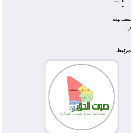
معجب بهذه:
جاري
التحميل…
مرتبط